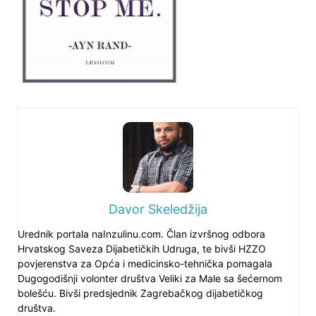
Davor Skeledžija
Urednik portala naInzulinu.com. Član izvršnog odbora
Hrvatskog Saveza Dijabetičkih Udruga, te bivši HZZO
povjerenstva za Opća i medicinsko-tehnička pomagala
Dugogodišnji volonter društva Veliki za Male sa šećernom
bolešću. Bivši predsjednik Zagrebačkog dijabetičkog
društva.