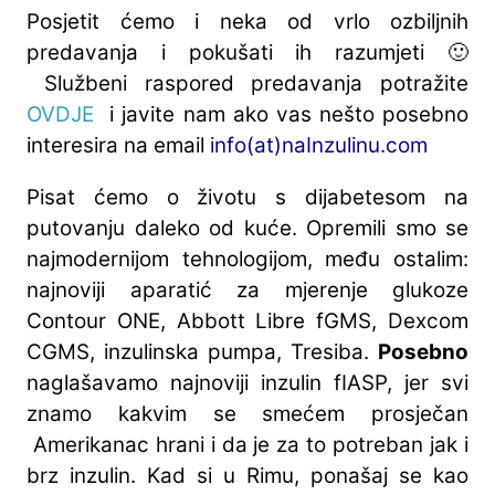
Posjetit ćemo i neka od vrlo ozbiljnih
predavanja i pokušati ih razumjeti 🙂
Službeni raspored predavanja potražite
OVDJE
i javite nam ako vas nešto posebno
interesira na email
info(at)naInzulinu.com
Pisat ćemo o životu s dijabetesom na
putovanju daleko od kuće. Opremili smo se
najmodernijom tehnologijom, među ostalim:
najnoviji aparatić za mjerenje glukoze
Contour ONE, Abbott Libre fGMS, Dexcom
CGMS, inzulinska pumpa, Tresiba.
Posebno
naglašavamo najnoviji inzulin fIASP, jer svi
znamo kakvim se smećem prosječan
Amerikanac hrani i da je za to potreban jak i
brz inzulin. Kad si u Rimu, ponašaj se kao