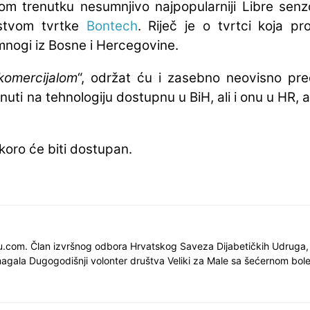
om trenutku nesumnjivo najpopularniji Libre sen
rstvom tvrtke
Bontech
. Riječ je o tvrtci koja p
 mnogi iz Bosne i Hercegovine.
komercijalom
“, održat ću i zasebno neovisno pre
ti na tehnologiju dostupnu u BiH, ali i onu u HR, a k
oro će biti dostupan.
nu.com. Član izvršnog odbora Hrvatskog Saveza Dijabetičkih Udruga,
gala Dugogodišnji volonter društva Veliki za Male sa šećernom bol