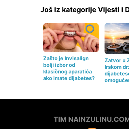
Još iz kategorije Vijesti i
Zašto je Invisalign
Zatvor u 
bolji izbor od
Irskom dr
klasičnog aparatića
dijabete
ako imate dijabetes?
omogućen
TIM NAINZULINU.CO