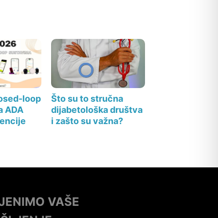
losed-loop
Što su to stručna
a ADA
dijabetološka društva
encije
i zašto su važna?
IJENIMO VAŠE