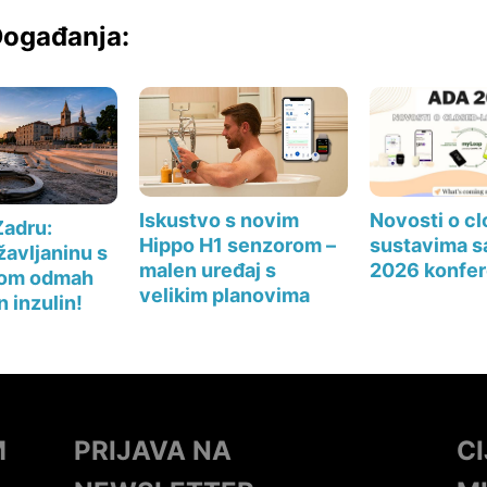
 Događanja:
Novosti o c
Iskustvo s novim
Zadru:
sustavima s
Hippo H1 senzorom –
žavljaninu s
2026 konfer
malen uređaj s
som odmah
velikim planovima
 inzulin!
M
PRIJAVA NA
C