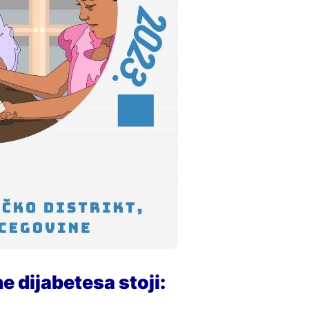
e dijabetesa stoji: