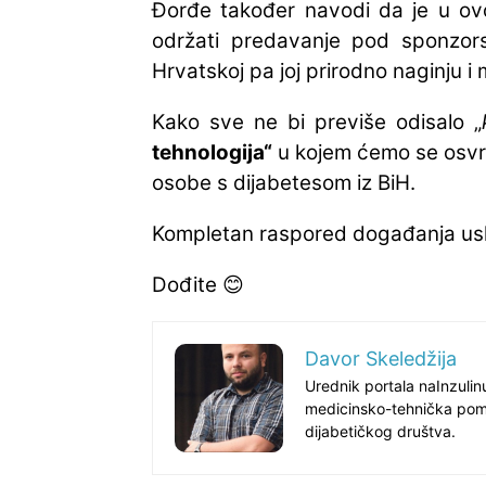
Đorđe također navodi da je u ov
održati predavanje pod sponzo
Hrvatskoj pa joj prirodno naginju i
Kako sve ne bi previše odisalo „
tehnologija“
u kojem ćemo se osvrnu
osobe s dijabetesom iz BiH.
Kompletan raspored događanja usk
Dođite 😊
Davor Skeledžija
Urednik portala naInzuli
medicinsko-tehnička poma
dijabetičkog društva.