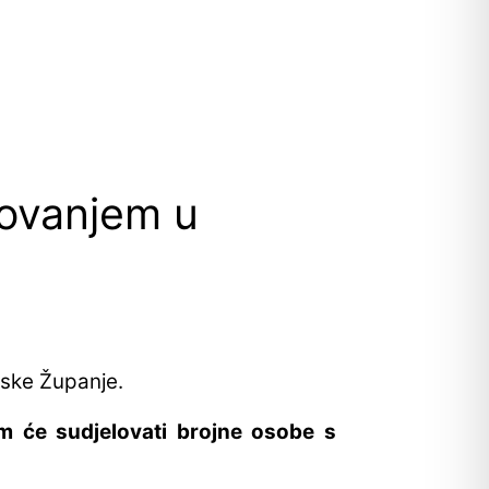
lovanjem u
tske Županje.
m će sudjelovati brojne osobe s