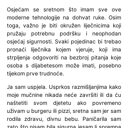
Osjećam se sretnom što imam sve ove
moderne tehnologije na dohvat ruke. Osim
toga, važno je biti okružen liječnicima koji
pružaju potrebnu podršku i neophodan
osjećaj sigurnosti. Svaki pojedinac bi trebao
pronaći liječnika kojem vjeruje, koji ima
strpljenja odgovoriti na bezbroj pitanja koje
osoba s dijabetesom može imati, posebno
tijekom prve trudnoće.
Ja sam uspjela. Usprkos razmišljanjima kako
moje mučnine nikada neće završiti ili da ću
naštetiti svom djetetu ako povremeno
uživam u burgeru ili pizzi, sretna sam jer sam
rodila zdravu, divnu bebu. Paničarila sam
zato što nisam bila sigurna jesam li spremna