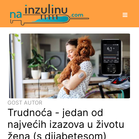
GOST AUTOR
Trudnoća - jedan od
najvećih izazova u životu
žena (s dijabetesom)