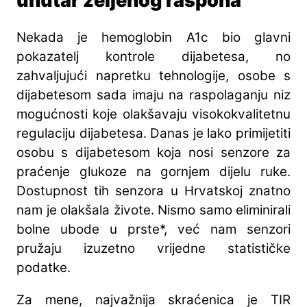
unutar željenog raspona
Nekada je hemoglobin A1c bio glavni
pokazatelj kontrole dijabetesa, no
zahvaljujući napretku tehnologije, osobe s
dijabetesom sada imaju na raspolaganju niz
mogućnosti koje olakšavaju visokokvalitetnu
regulaciju dijabetesa. Danas je lako primijetiti
osobu s dijabetesom koja nosi senzore za
praćenje glukoze na gornjem dijelu ruke.
Dostupnost tih senzora u Hrvatskoj znatno
nam je olakšala živote. Nismo samo eliminirali
bolne ubode u prste*, već nam senzori
pružaju izuzetno vrijedne statističke
podatke.
Za mene, najvažnija skraćenica je TIR