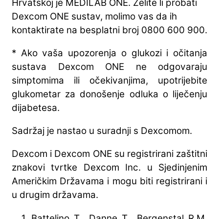
Hrvatskoj je MEDILAB ONE. Želite li probati
Dexcom ONE sustav, molimo vas da ih
kontaktirate na besplatni broj 0800 600 900.
* Ako vaša upozorenja o glukozi i očitanja
sustava Dexcom ONE ne odgovaraju
simptomima ili očekivanjima, upotrijebite
glukometar za donošenje odluka o liječenju
dijabetesa.
Sadržaj je nastao u suradnji s Dexcomom.
Dexcom i Dexcom ONE su registrirani zaštitni
znakovi tvrtke Dexcom Inc. u Sjedinjenim
Američkim Državama i mogu biti registrirani i
u drugim državama.
Battelino T., Danne T., Bergenstal R.M.