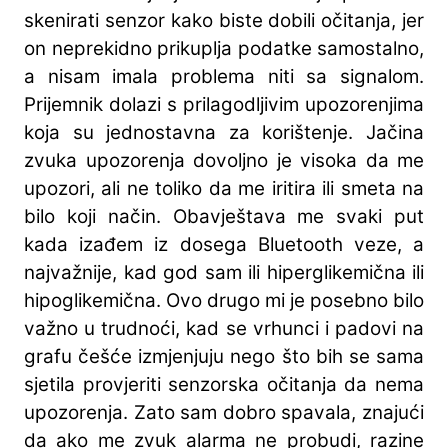
skenirati senzor kako biste dobili očitanja, jer
on neprekidno prikuplja podatke samostalno,
a nisam imala problema niti sa signalom.
Prijemnik dolazi s prilagodljivim upozorenjima
koja su jednostavna za korištenje. Jačina
zvuka upozorenja dovoljno je visoka da me
upozori, ali ne toliko da me iritira ili smeta na
bilo koji način. Obavještava me svaki put
kada izađem iz dosega Bluetooth veze, a
najvažnije, kad god sam ili hiperglikemična ili
hipoglikemična. Ovo drugo mi je posebno bilo
važno u trudnoći, kad se vrhunci i padovi na
grafu češće izmjenjuju nego što bih se sama
sjetila provjeriti senzorska očitanja da nema
upozorenja. Zato sam dobro spavala, znajući
da ako me zvuk alarma ne probudi, razine