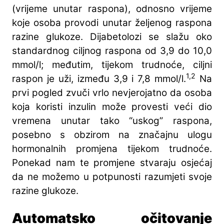
(vrijeme unutar raspona), odnosno vrijeme
koje osoba provodi unutar željenog raspona
razine glukoze. Dijabetolozi se slažu oko
standardnog ciljnog raspona od 3,9 do 10,0
mmol/l; međutim, tijekom trudnoće, ciljni
1,2
raspon je uži, između 3,9 i 7,8 mmol/l.
Na
prvi pogled zvuči vrlo nevjerojatno da osoba
koja koristi inzulin može provesti veći dio
vremena unutar tako “uskog” raspona,
posebno s obzirom na značajnu ulogu
hormonalnih promjena tijekom trudnoće.
Ponekad nam te promjene stvaraju osjećaj
da ne možemo u potpunosti razumjeti svoje
razine glukoze.
Automatsko očitovanje