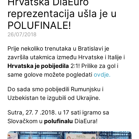
Hrvatska DiaEuro
reprezentacija ušla je u
POLUFINALE!
26/07/2018
Prije nekoliko trenutaka u Bratislavi je
završila utakmica između Hrvatske i Italije i
Hrvatska je pobijedila
2:1! Prilike za gol i
same golove možete pogledati
ovdje.
Do sada smo pobijedili Rumunjsku i
Uzbekistan te izgubili od Ukrajine.
Sutra, 27. 7 .2018. u 17 sati igramo sa
Slovačkom u
polufinalu
DiaEura!