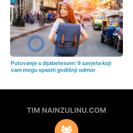
Putovanje s dijabetesom: 9 savjeta koji
vam mogu spasiti godišnji odmor
TIM NAINZULINU.COM