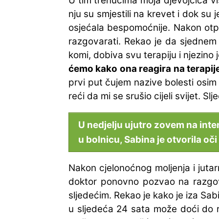
U tim trenucima moja djevojčica više
nju su smjestili na krevet i dok su 
osjećala bespomoćnije. Nakon otpr
razgovarati. Rekao je da sjednem t
komi, dobiva svu terapiju i njezino 
ćemo kako ona reagira na terapije
prvi put čujem nazive bolesti osim 
reći da mi se srušio cijeli svijet. S
U nedjelju ujutro zovem na inten
u bolnicu, Sabina je otvorila oči
Nakon cjelonoćnog moljenja i jutarn
doktor ponovno pozvao na razgovo
sljedećim. Rekao je kako je iza Sab
u sljedeća 24 sata može doći do r