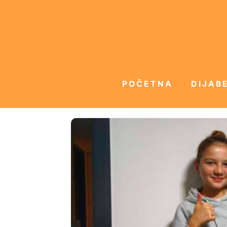
POČETNA
DIJABE