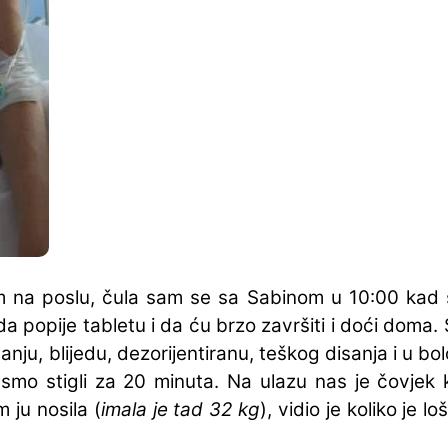
am na poslu, čula sam se sa Sabinom u 10:00 kad se
j da popije tabletu i da ću brzo završiti i doći doma
ju, blijedu, dezorijentiranu, teškog disanja i u bo
mo stigli za 20 minuta. Na ulazu nas je čovjek k
 ju nosila (
imala je tad 32 kg
), vidio je koliko je lo