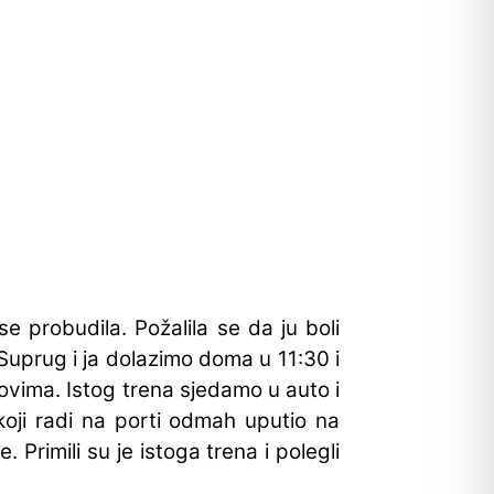
 probudila. Požalila se da ju boli
. Suprug i ja dolazimo doma u 11:30 i
lovima. Istog trena sjedamo u auto i
oji radi na porti odmah uputio na
še. Primili su je istoga trena i polegli