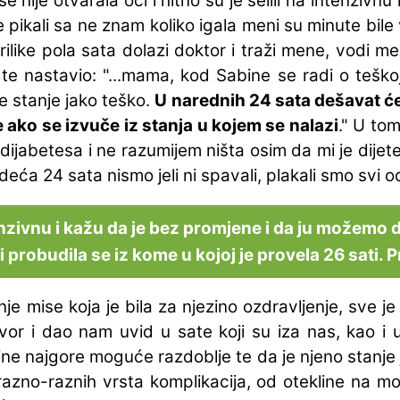
 nije otvarala oči i hitno su je selili na intenzivnu
je pikali sa ne znam koliko igala meni su minute bil
ilike pola sata dolazi doktor i traži mene, vodi m
e nastavio: "...mama, kod Sabine se radi o teškoj
je stanje jako teško.
U narednih 24 sata dešavat će s
 ako se izvuče iz stanja u kojem se nalazi
." U tom
dijabetesa i ne razumijem ništa osim da mi je dije
ljedeća 24 sata nismo jeli ni spavali, plakali smo svi 
zivnu i kažu da je bez promjene i da ju možemo doć
 i probudila se iz kome u kojoj je provela 26 sati. 
je mise koja je bila za njezino ozdravljenje, sve 
r i dao nam uvid u sate koji su iza nas, kao i 
ine najgore moguće razdoblje te da je njeno stanje jo
azno-raznih vrsta komplikacija, od otekline na m