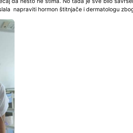
ećaj da nešto ne štima. No tada je sve bilo savrše
lala napraviti hormon štitnjače i dermatologu zbog