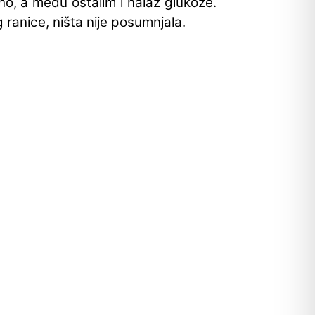
no, a među ostalim i nalaz glukoze.
 ranice, ništa nije posumnjala.