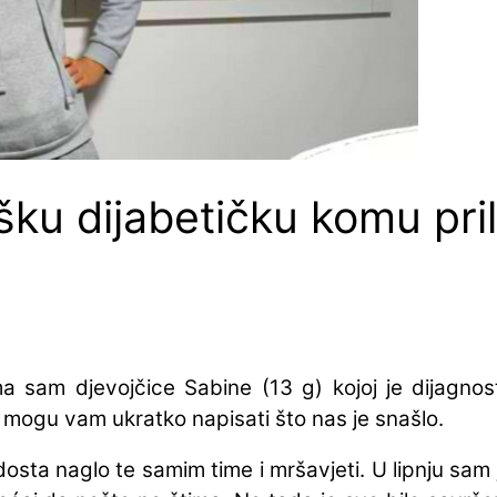
ešku dijabetičku komu pri
 sam djevojčice Sabine (13 g) kojoj je dijagnost
i mogu vam ukratko napisati što nas je snašlo.
dosta naglo te samim time i mršavjeti. U lipnju sa