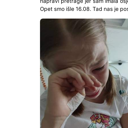
napravi pretrage jer sam imala osj
Opet smo išle 16.08. Tad nas je pos