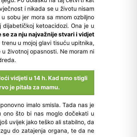
 njegu. Po dolasku na taj četvrti kat
e vječnost i nikada se u životu nisam
e u sobu jer mora sa mnom ozbiljno
 dijabetičkoj ketoacidozi. Ona je u
e za nju najvažnije stvari i vidjet
 trenu u mojoj glavi tisuću upitnika,
te u životnoj opasnosti. Ne moram ni
odreda.
i vidjeti u 14 h. Kad smo stigli
Prvo je pitala za mamu.
je ponovno imalo smisla. Tada nas je
u ono što bi nas moglo dočekati u
š uvijek jako teško ali stabilno, da
ozgu do zatajenja organa, te da ne