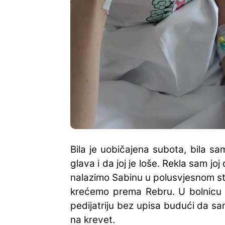
Bila je uobičajena subota, bila s
glava i da joj je loše. Rekla sam jo
nalazimo Sabinu u polusvjesnom stan
krećemo prema Rebru. U bolnicu s
pedijatriju bez upisa budući da sam
na krevet.