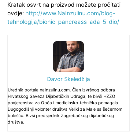
Kratak osvrt na proizvod možete pročitati
ovdje:
http://www.NaInzulinu.com/blog-
tehnologija/bionic-pancreass-ada-5-dio/
Davor Skeledžija
Urednik portala naInzulinu.com. Član izvršnog odbora
Hrvatskog Saveza Dijabetičkih Udruga, te bivši HZZO
povjerenstva za Opća i medicinsko-tehnička pomagala
Dugogodišnji volonter društva Veliki za Male sa šećernom
bolešću. Bivši predsjednik Zagrebačkog dijabetičkog
društva.