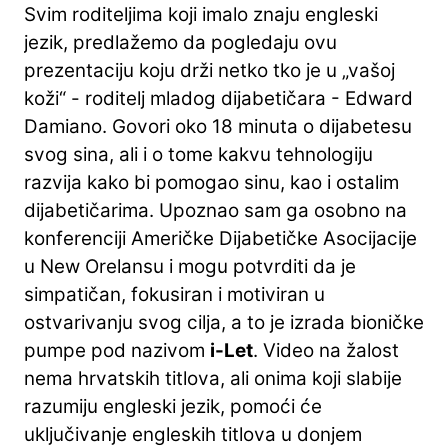
Svim roditeljima koji imalo znaju engleski
jezik, predlažemo da pogledaju ovu
prezentaciju koju drži netko tko je u „vašoj
koži“ - roditelj mladog dijabetičara - Edward
Damiano. Govori oko 18 minuta o dijabetesu
svog sina, ali i o tome kakvu tehnologiju
razvija kako bi pomogao sinu, kao i ostalim
dijabetičarima. Upoznao sam ga osobno na
konferenciji Američke Dijabetičke Asocijacije
u New Orelansu i mogu potvrditi da je
simpatičan, fokusiran i motiviran u
ostvarivanju svog cilja, a to je izrada bioničke
pumpe pod nazivom
i-Let
. Video na žalost
nema hrvatskih titlova, ali onima koji slabije
razumiju engleski jezik, pomoći će
uključivanje engleskih titlova u donjem