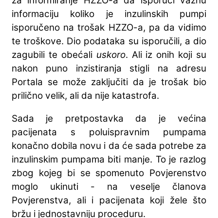
za informiranje HZZO-a da isporuči važnu
informaciju koliko je inzulinskih pumpi
isporučeno na trošak HZZO-a, pa da vidimo
te troškove. Dio podataka su isporučili, a dio
zagubili te obećali
uskoro
. Ali iz onih koji su
nakon puno inzistiranja stigli na adresu
Portala se može zaključiti da je trošak bio
prilično velik, ali da nije katastrofa.
Sada je pretpostavka da je većina
pacijenata s poluispravnim pumpama
konačno dobila novu i da će sada potrebe za
inzulinskim pumpama biti manje. To je razlog
zbog kojeg bi se spomenuto Povjerenstvo
moglo ukinuti - na veselje članova
Povjerenstva, ali i pacijenata koji žele što
bržu i jednostavniju proceduru.