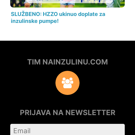
SLUŽBENO: HZZO ukinuo doplate za
inzulinske pumpe!
TIM NAINZULINU.COM
PRIJAVA NA NEWSLETTER