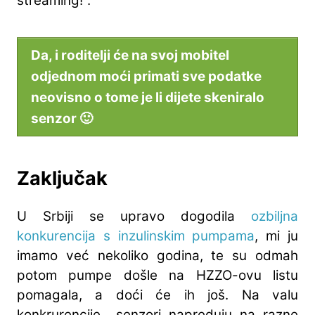
streaming!".
Da, i roditelji će na svoj mobitel
odjednom moći primati sve podatke
neovisno o tome je li dijete skeniralo
senzor 🙂
Zaključak
U Srbiji se upravo dogodila
ozbiljna
konkurencija s inzulinskim pumpama
, mi ju
imamo već nekoliko godina, te su odmah
potom pumpe došle na HZZO-ovu listu
pomagala, a doći će ih još. Na valu
konkrurencije senzori napreduju na razne