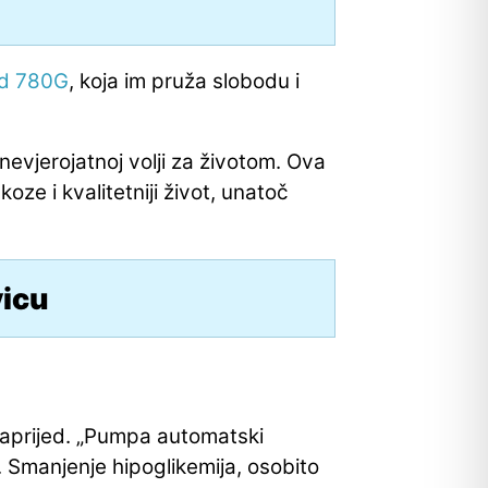
ed
780G
, koja im pruža slobodu i
 nevjerojatnoj volji za životom.
Ova
ze i kvalitetniji život, unatoč
vicu
k naprijed. „Pumpa automatski
. Smanjenje hipoglikemija, osobito