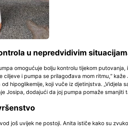
kontrola u nepredvidivim situacija
pa omogućuje bolju kontrolu tijekom putovanja, izla
 ciljeve i pumpa se prilagođava mom ritmu,“ kaže
 hipoglikemije, koji vuče iz djetinjstva.
„Vidjela s
naje Josipa, dodajući da joj pumpa pomaže smanjiti t
vršenstvo
od još uvijek ne postoji.
Anita ističe kako su zvuko