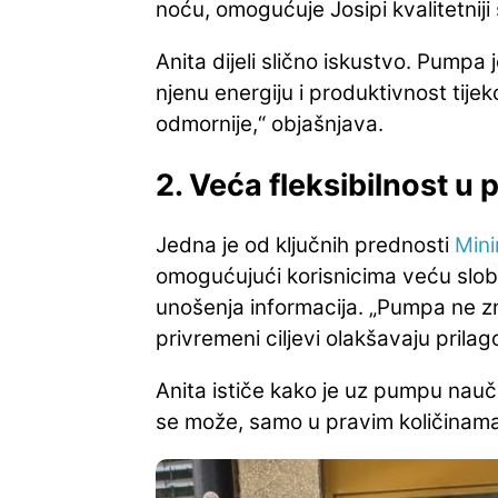
noću, omogućuje Josipi kvalitetniji
Anita dijeli slično iskustvo. Pumpa 
njenu energiju i produktivnost tij
odmornije,“ objašnjava.
2. Veća fleksibilnost u p
Jedna je od ključnih prednosti
Min
omogućujući korisnicima veću slo
unošenja informacija. „Pumpa ne zna
privremeni ciljevi olakšavaju prilag
Anita ističe kako je uz pumpu naučil
se može, samo u pravim količinama