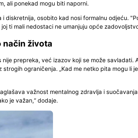
m, ali ponekad mogu biti naporni.
 i diskretnija, osobito kad nosi formalnu odjeću.
"P
da joj ti mali nedostaci ne umanjuju opće zadovoljst
o način života
s nije prepreka, već izazov koji se može savladati. 
z strogih ograničenja.
„Kad me netko pita mogu li je
, naglašava važnost mentalnog zdravlja i suočavanja
ako je važan,“ dodaje.