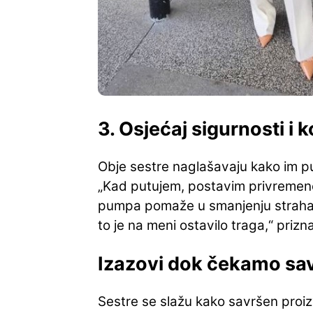
3. Osjećaj sigurnosti i 
Obje sestre naglašavaju kako im pum
„Kad putujem, postavim privremene
pumpa pomaže u smanjenju straha od
to je na meni ostavilo traga,“ priz
Izazovi dok čekamo sa
Sestre se slažu kako savršen proizv