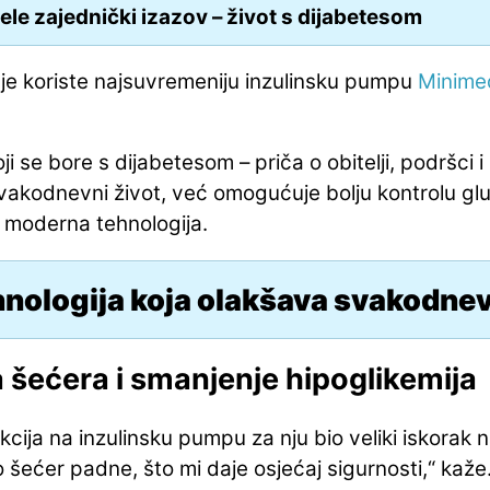
ijele zajednički izazov – život s dijabetesom
obje koriste najsuvremeniju inzulinsku pumpu
Minim
ji se bore s dijabetesom – priča o obitelji, podršci i
akodnevni život, već omogućuje bolju kontrolu gluko
 moderna tehnologija.
nologija koja olakšava svakodne
 šećera i smanjenje hipoglikemija
jekcija na inzulinsku pumpu za nju bio veliki iskora
o šećer padne, što mi daje osjećaj sigurnosti,“ kaže