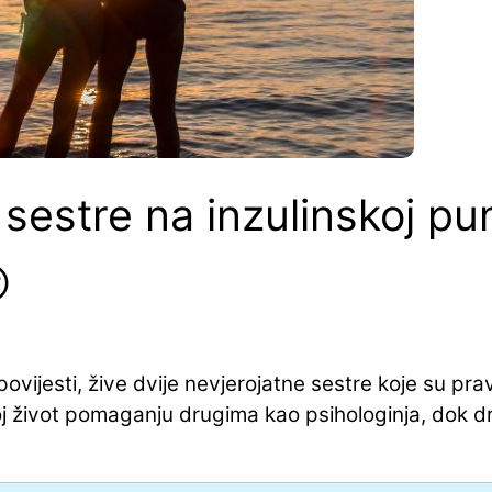
 sestre na inzulinskoj p

ijesti, žive dvije nevjerojatne sestre koje su pravi
oj život pomaganju drugima kao psihologinja, dok dr