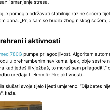
 san i smanjenje stresa.
joj je pomogla održavati stabilnije razine šećera ti
ekom dana. „Prije sam se budila zbog niskog šećera
rehrani i aktivnosti
imed 780G
pumpe prilagodljivost. Algoritam automa
bodu u prehrambenim navikama. Ipak, obje sestre 
 kad jedeš ili vježbaš, to moraš sam prilagoditi,“ 
odbu uređaja tijekom fizičke aktivnosti.
a slušati svoje tijelo i jesti umjereno. “Dijabetes n
", kaže.