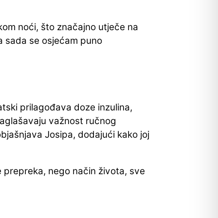
jekom noći, što značajno utječe na
, a sada se osjećam puno
tski prilagođava doze inzulina,
naglašavaju važnost ručnog
objašnjava Josipa, dodajući kako joj
ije prepreka, nego način života, sve