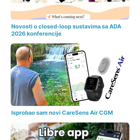
Novosti o closed-loop sustavima sa ADA
2026 konferencije
Isprobao sam novi CareSens Air CGM