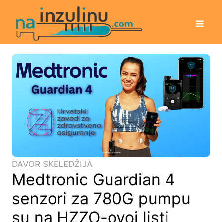
DAVOR SKELEDŽIJA
Medtronic Guardian 4
senzori za 780G pumpu
su na HZZO-ovoj listi