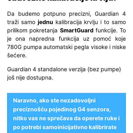
Da budemo potpuno precizni, Guardian 4
traži samo
jednu
kalibracija krvlju i to samo
prilikom pokretanja
SmartGuard
funkcije. To
je ona napredna funkcija uz pomoć koje
780G pumpa automatski pegla visoke i niske
šećere.
Guardian 4 standalone verzija (bez pumpe)
još nije dostupna.
Naravno, ako ste nezadovoljni
preciznošću pojedinog G4 senzora,
nitko vas ne sprečava da operete ruke i
po potrebi samoinicijativno kalibrirate