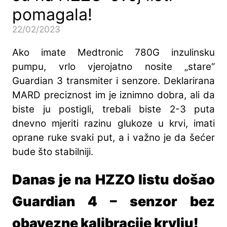
pomagala!
22/02/2023
Ako imate Medtronic 780G inzulinsku
pumpu, vrlo vjerojatno nosite „stare“
Guardian 3 transmiter i senzore. Deklarirana
MARD preciznost im je iznimno dobra, ali da
biste ju postigli, trebali biste 2-3 puta
dnevno mjeriti razinu glukoze u krvi, imati
oprane ruke svaki put, a i važno je da šećer
bude što stabilniji.
Danas je na HZZO listu došao
Guardian 4 – senzor bez
obavezne kalibracije krvlju!