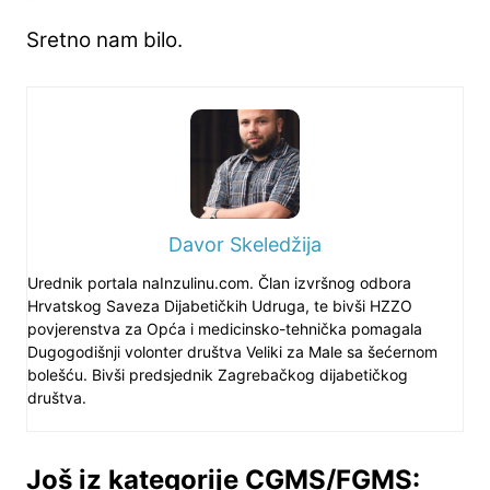
Sretno nam bilo.
Davor Skeledžija
Urednik portala naInzulinu.com. Član izvršnog odbora
Hrvatskog Saveza Dijabetičkih Udruga, te bivši HZZO
povjerenstva za Opća i medicinsko-tehnička pomagala
Dugogodišnji volonter društva Veliki za Male sa šećernom
bolešću. Bivši predsjednik Zagrebačkog dijabetičkog
društva.
Još iz kategorije CGMS/FGMS: