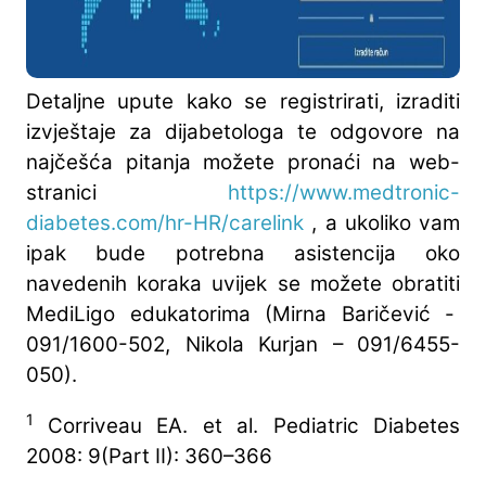
Detaljne upute kako se registrirati, izraditi
izvještaje za dijabetologa te odgovore na
najčešća pitanja možete pronaći na web-
stranici
https://www.medtronic-
diabetes.com/hr-HR/carelink
, a ukoliko vam
ipak bude potrebna asistencija oko
navedenih koraka uvijek se možete obratiti
MediLigo edukatorima (Mirna Baričević -
091/1600-502, Nikola Kurjan – 091/6455-
050).
1
Corriveau EA. et al. Pediatric Diabetes
2008: 9(Part II): 360–366