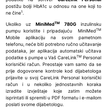
postižu bolji HbA1c u odnosu na one koji to
1
ne čine
.
TM
Ukoliko uz
MiniMed
780G
inzulinsku
TM
pumpu koristite i pripadajuću MiniMed
Mobile aplikaciju na svom pametnom
telefonu, neće biti potrebno ručno učitavanje
podataka, jer aplikacija automatski učitava
TM
podatke s pumpe u Vaš CareLink
Personal
korisnički račun. Preostaje vam samo da se
prije dogovorene kontrole kod dijabetologa
prijavite u svoj CareLink Personal korisnički
račun i u nekoliko jednostavnih koraka
izradite izvještaje koje zatim možete
isprintati ili spremiti u PDF formatu i e-mailom
poslati svome dijabetologu.