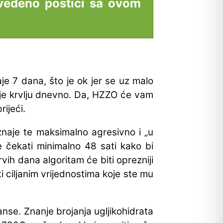
vedeno postići sa ovom
e 7 dana, što je ok jer se uz malo
acije krvlju dnevno. Da, HZZO će vam
rijeći.
znaje te maksimalno agresivno i „u
 čekati minimalno 48 sati kako bi
vih dana algoritam će biti oprezniji
ti ciljanim vrijednostima koje ste mu
anse. Znanje brojanja ugljikohidrata