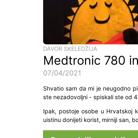
DAVOR SKELEDŽIJA
Medtronic 780 i
07/04/2021
Shvatio sam da mi je neugodno pisa
ste nezadovoljni - spiskali ste od 
Ipak, postoje osobe u Hrvatskoj ko
uistinu donijeti korist, mirniji san,