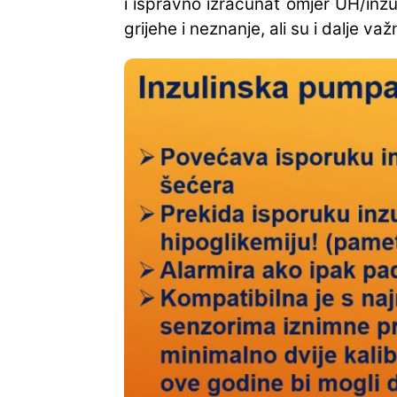
i ispravno izračunat omjer UH/inzu
grijehe i neznanje, ali su i dalje važn