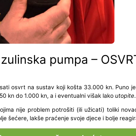
nzulinska pumpa – OSVR
ti osvrt na sustav koji košta 33.000 kn. Puno je 
450 kn do 1.000 kn, a i eventualni višak lako
utopite
.
jima nije problem potrošiti (ili užicati) toliki n
 bolje šećere, lakše praćenje svoje djece i bolje reag