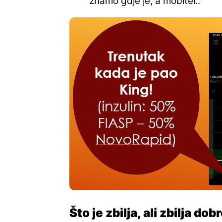
znamo gdje je, a mobitel..
Što je zbilja, ali zbilja dob