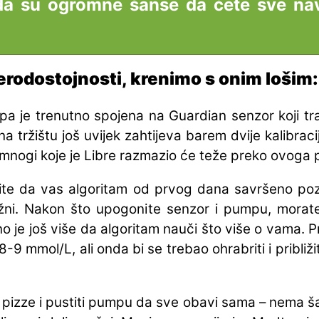
 da su ogromne šanse da ćete sve na
erodostojnosti, krenimo s onim lošim:
a je trenutno spojena na Guardian senzor koji traj
ni na tržištu još uvijek zahtijeva barem dvije kalibr
i mnogi koje je Libre razmazio će teže preko ovoga p
želite da vas algoritam od prvog dana savršeno po
užni. Nakon što upogonite senzor i pumpu, morate
no je još više da algoritam nauči što više o vama. Pr
8-9 mmol/L, ali onda bi se trebao ohrabriti i približi
ti pizze i pustiti pumpu da sve obavi sama – nema š