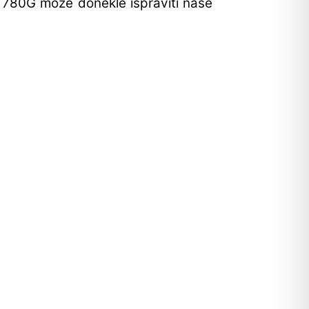
ic 780G može donekle ispraviti naše