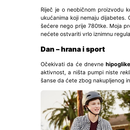
Riječ je o neobičnom proizvodu koj
ukućanima koji nemaju dijabetes. O
šećere nego prije 780tke. Moja pro
nećete ostvariti vrlo iznimnu regul
Dan – hrana i sport
Očekivati da će dnevne
hipoglik
aktivnost, a ništa pumpi niste
rekl
šanse da ćete zbog nakupljenog inzu