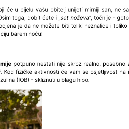
i će u cijelu vašu obitelj unijeti mirniji san, ne 
sim toga, dobit ćete i „
set noževa
“, točnije - go
cjena je da ne možete biti toliki neznalice i toli
aciju barem noću!
emije
potpuno nestati nije skroz realno, posebno 
i
. Kod fizičke aktivnosti će vam se osjetljivost na
lina (IOB) - skliznuti u blagu hipo.