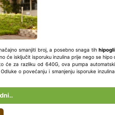
načajno smanjiti broj, a posebno snaga tih
hipogl
no će isključit isporuku inzulina prije nego se hipo
 što će za razliku od 640G, ova pumpa automatski
o. Odluke o povećanju i smanjenju isporuke inzuli
dni..