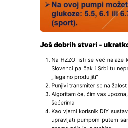
Još dobrih stvari - ukratk
Na HZZO listi se već nalaze k
Slovenci pa čak i Srbi tu nep
„ilegalno produljiti“
Punjivi transmiter se na žalost
Algoritam će, čim vas upozna, v
šećerima
Kao vjerni korisnik DIY sust
upravljati pumpom putem sam