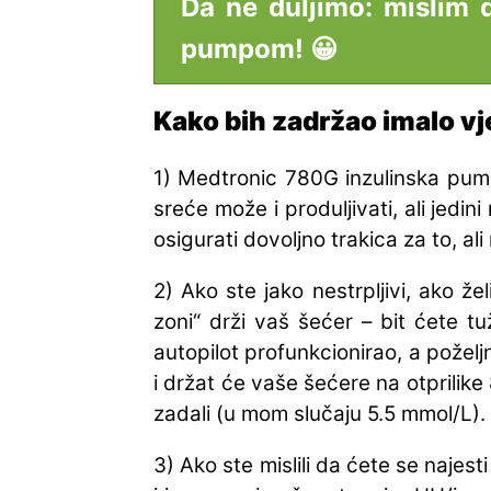
Da ne duljimo: mislim
pumpom! 😀
Kako bih zadržao imalo vj
1) Medtronic 780G inzulinska pump
sreće može i produljivati, ali jedi
osigurati dovoljno trakica za to, al
2) Ako ste jako nestrpljivi, ako 
zoni“ drži vaš šećer – bit ćete t
autopilot profunkcionirao, a poželj
i držat će vaše šećere na otprilike 
zadali (u mom slučaju 5.5 mmol/L).
3) Ako ste mislili da ćete se najes