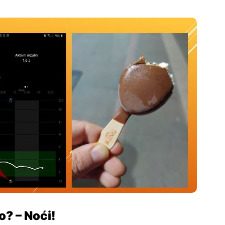
ro? – Noći!