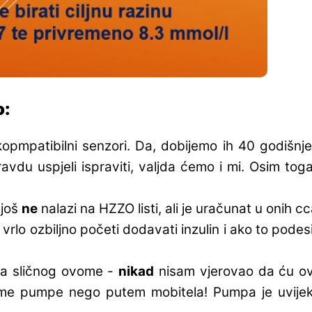
o:
opmpatibilni senzori. Da, dobijemo ih 40 godišnje
ravdu uspjeli ispraviti, valjda ćemo i mi. Osim to
 još
ne
nalazi na HZZO listi, ali je uračunat u onih 
rlo ozbiljno početi dodavati inzulin i ako to podesi
ava sličnog ovome -
nikad
nisam vjerovao da ću ovo
e pumpe nego putem mobitela! Pumpa je uvijek pr