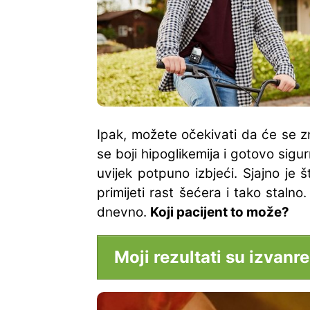
Ipak, možete očekivati da će se z
se boji hipoglikemija i gotovo sigur
uvijek potpuno izbjeći. Sjajno je
primijeti rast šećera i tako staln
dnevno.
Koji pacijent to može?
Moji rezultati su izvanre