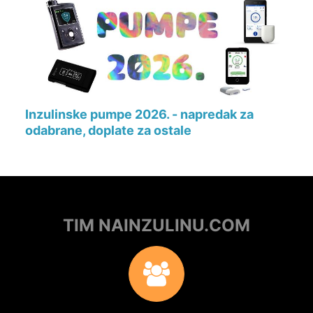
Inzulinske pumpe 2026. - napredak za
odabrane, doplate za ostale
TIM NAINZULINU.COM