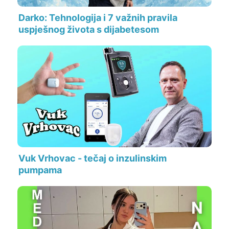
Darko: Tehnologija i 7 važnih pravila
uspješnog života s dijabetesom
Vuk Vrhovac - tečaj o inzulinskim
pumpama