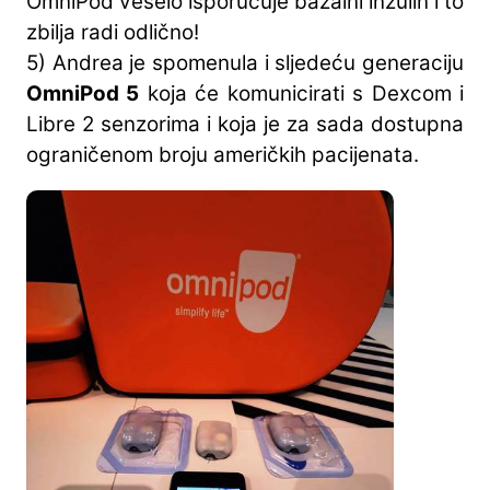
OmniPod veselo isporučuje bazalni inzulin i to
zbilja radi odlično!
5) Andrea je spomenula i sljedeću generaciju
OmniPod 5
koja će komunicirati s Dexcom i
Libre 2 senzorima i koja je za sada dostupna
ograničenom broju američkih pacijenata.