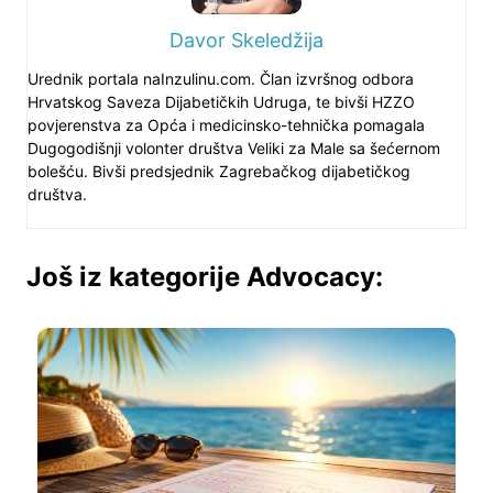
Davor Skeledžija
Urednik portala naInzulinu.com. Član izvršnog odbora
Hrvatskog Saveza Dijabetičkih Udruga, te bivši HZZO
povjerenstva za Opća i medicinsko-tehnička pomagala
Dugogodišnji volonter društva Veliki za Male sa šećernom
bolešću. Bivši predsjednik Zagrebačkog dijabetičkog
društva.
Još iz kategorije Advocacy: