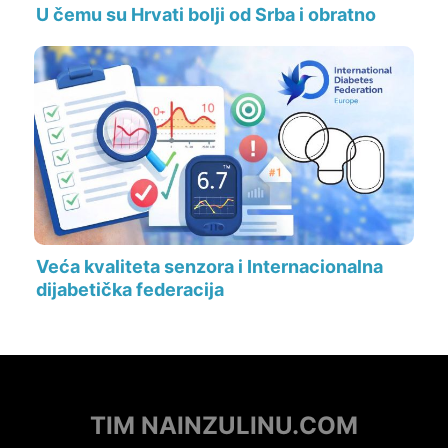
U čemu su Hrvati bolji od Srba i obratno
Veća kvaliteta senzora i Internacionalna
dijabetička federacija
TIM NAINZULINU.COM