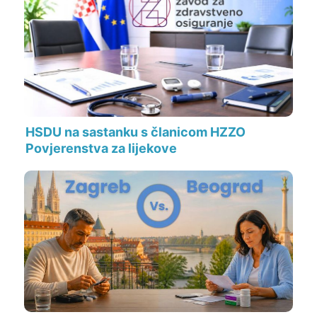
HSDU na sastanku s članicom HZZO
Povjerenstva za lijekove