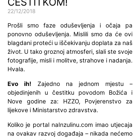
ČESTITKOM!
22/12/2018
Prošli smo faze oduševljenja i očaja pa
ponovno oduševljenja. Mislili smo da će ovi
blagdani proteći u iščekivanju doplata za naš
život. U tako groznoj atmosferi, slali ste svoje
fotografije, misli i molitve, strahove i nadanja.
Hvala.
Evo ih!
Zajedno na jednom mjestu –
objedinjenih u čestitku povodom Božića i
Nove godine za: HZZO, Povjerenstvo za
lijekove i Ministarstvo zdravstva.
Koliko je portal naInzulinu.com imao utjecaja
na ovakav razvoj događaja – nikada nećemo