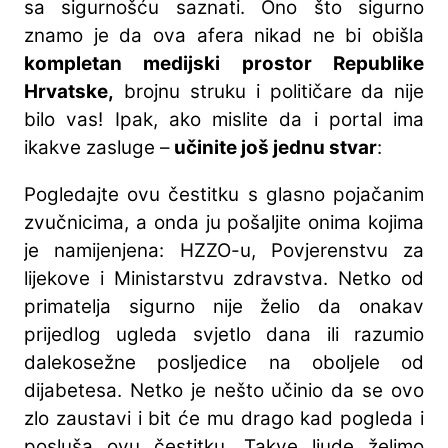
sa sigurnošću saznati. Ono što sigurno
znamo je da ova afera nikad ne bi obišla
kompletan medijski prostor Republike
Hrvatske,
brojnu struku i političare
da nije
bilo vas! Ipak, ako mislite da i portal ima
ikakve zasluge –
učinite još jednu stvar
:
Pogledajte ovu čestitku s glasno pojačanim
zvučnicima, a onda ju pošaljite onima kojima
je namijenjena: HZZO-u, Povjerenstvu za
lijekove i Ministarstvu zdravstva. Netko od
primatelja sigurno nije želio da onakav
prijedlog ugleda svjetlo dana ili razumio
dalekosežne posljedice na oboljele od
dijabetesa. Netko je nešto učinio da se ovo
zlo zaustavi i bit će mu drago kad pogleda i
posluša ovu čestitku. Takve ljude želimo