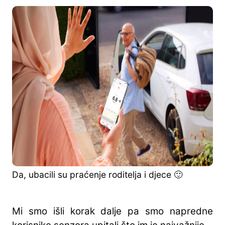
Da, ubacili su praćenje roditelja i djece 🙂
Mi smo išli korak dalje pa smo napredne