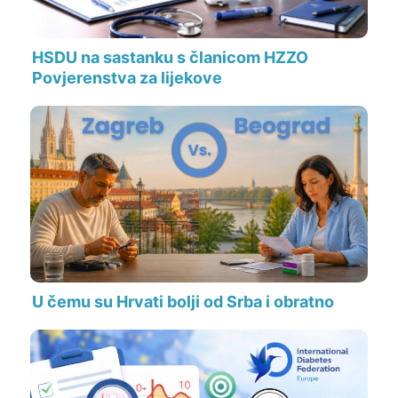
HSDU na sastanku s članicom HZZO
Povjerenstva za lijekove
U čemu su Hrvati bolji od Srba i obratno