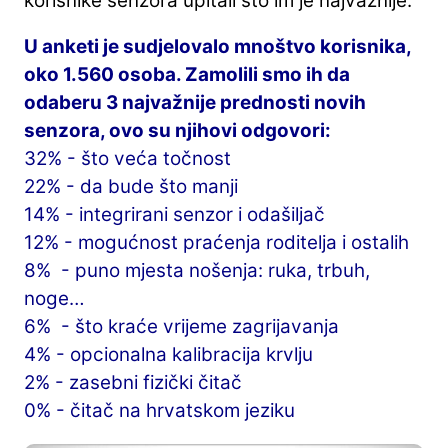
korisnike senzora upitali što im je najvažnije.
U anketi je sudjelovalo mnoštvo korisnika,
oko 1.560 osoba. Zamolili smo ih da
odaberu 3 najvažnije prednosti novih
senzora, ovo su njihovi odgovori:
32% - što veća točnost
22% - da bude što manji
14% - integrirani senzor i odašiljač
12% - mogućnost praćenja roditelja i ostalih
8% - puno mjesta nošenja: ruka, trbuh,
noge…
6% - što kraće vrijeme zagrijavanja
4% - opcionalna kalibracija krvlju
2% - zasebni fizički čitač
0% - čitač na hrvatskom jeziku