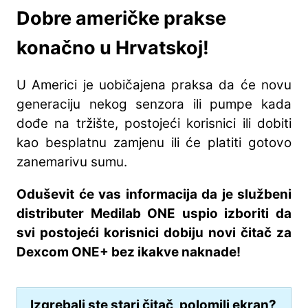
Dobre američke prakse
konačno u Hrvatskoj!
U Americi je uobičajena praksa da će novu
generaciju nekog senzora ili pumpe kada
dođe na tržište, postojeći korisnici ili dobiti
kao besplatnu zamjenu ili će platiti gotovo
zanemarivu sumu.
Oduševit će vas informacija da je službeni
distributer Medilab ONE uspio izboriti da
svi postojeći korisnici dobiju novi čitač za
Dexcom ONE+ bez ikakve naknade!
Izgrebali ste stari čitač, polomili ekran?