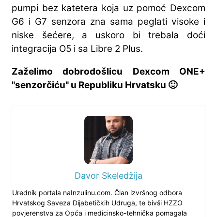
pumpi bez katetera koja uz pomoć Dexcom
G6 i G7 senzora zna sama peglati visoke i
niske šećere, a uskoro bi trebala doći
integracija O5 i sa Libre 2 Plus.
Zaželimo dobrodošlicu Dexcom ONE+
"senzorčiću" u Republiku Hrvatsku 🙂
Davor Skeledžija
Urednik portala naInzulinu.com. Član izvršnog odbora
Hrvatskog Saveza Dijabetičkih Udruga, te bivši HZZO
povjerenstva za Opća i medicinsko-tehnička pomagala