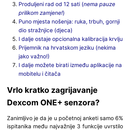
Produljeni rad od 12 sati (
nema pauze
prilikom zamjene!
)
Puno mjesta nošenja: ruka, trbuh, gornji
dio stražnjice (djeca)
I dalje ostaje opcionalna kalibracija krvlju
Prijemnik na hrvatskom jeziku (nekima
jako važno!)
I dalje možete birati između aplikacije na
mobitelu i čitača
Vrlo kratko zagrijavanje
Dexcom ONE+ senzora?
Zanimljivo je da je u početnoj anketi samo 6%
ispitanika među najvažnije 3 funkcije uvrstilo