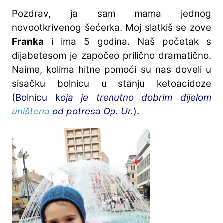
Pozdrav, ja sam mama jednog
novootkrivenog šećerka. Moj slatkiš se zove
Franka
i ima 5 godina. Naš početak s
dijabetesom je započeo prilično dramatično.
Naime, kolima hitne pomoći su nas doveli u
sisačku bolnicu u stanju ketoacidoze
(
Bolnicu k
oja je trenutno dobrim dijelom
uništena
od potresa Op. Ur.
).