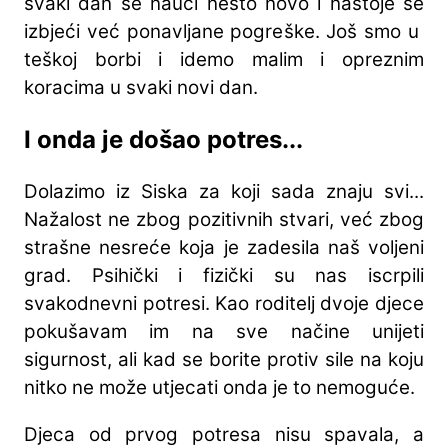
svaki dan se nauči nešto novo i nastoje se
izbjeći već ponavljane pogreške. Još smo u
teškoj borbi i idemo malim i opreznim
koracima u svaki novi dan.
I onda je došao potres...
Dolazimo iz Siska za koji sada znaju svi...
Nažalost ne zbog pozitivnih stvari, već zbog
strašne nesreće koja je zadesila naš voljeni
grad. Psihički i fizički su nas iscrpili
svakodnevni potresi. Kao roditelj dvoje djece
pokušavam im na sve načine unijeti
sigurnost, ali kad se borite protiv sile na koju
nitko ne može utjecati onda je to nemoguće.
Djeca od prvog potresa nisu spavala, a