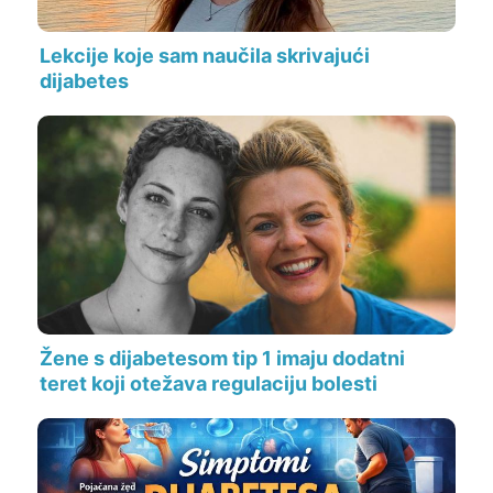
Lekcije koje sam naučila skrivajući
dijabetes
Žene s dijabetesom tip 1 imaju dodatni
teret koji otežava regulaciju bolesti