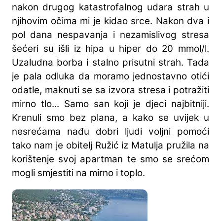
nakon drugog katastrofalnog udara strah u
njihovim očima mi je kidao srce. Nakon dva i
pol dana nespavanja i nezamislivog stresa
šećeri su išli iz hipa u hiper do 20 mmol/l.
Uzaludna borba i stalno prisutni strah. Tada
je pala odluka da moramo jednostavno otići
odatle, maknuti se sa izvora stresa i potražiti
mirno tlo... Samo san koji je djeci najbitniji.
Krenuli smo bez plana, a kako se uvijek u
nesrećama nađu dobri ljudi voljni pomoći
tako nam je obitelj Ružić iz Matulja pružila na
korištenje svoj apartman te smo se srećom
mogli smjestiti na mirno i toplo.