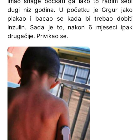
imao snage bockati ga iako to radim sebi
dugi niz godina. U početku je Grgur jako
plakao i bacao se kada bi trebao dobiti
inzulin. Sada je to, nakon 6 mjeseci ipak
drugačije. Privikao se.