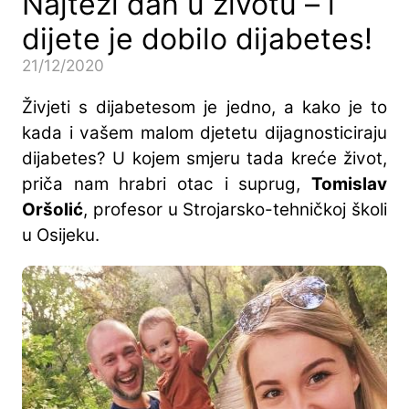
Najteži dan u životu – i
dijete je dobilo dijabetes!
21/12/2020
Živjeti s dijabetesom je jedno, a kako je to
kada i vašem malom djetetu dijagnosticiraju
dijabetes? U kojem smjeru tada kreće život,
priča nam hrabri otac i suprug,
Tomislav
Oršolić
, profesor u Strojarsko-tehničkoj školi
u Osijeku.