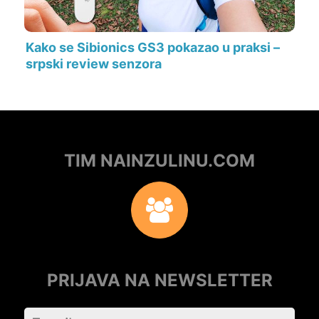
Kako se Sibionics GS3 pokazao u praksi –
srpski review senzora
TIM NAINZULINU.COM
PRIJAVA NA NEWSLETTER