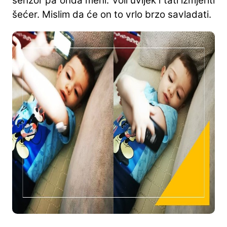
senzor pa onda meni. Voli uvijek i tati izmjeriti
šećer. Mislim da će on to vrlo brzo savladati.