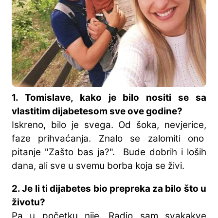
1. Tomislave, kako je bilo nositi se sa
vlastitim dijabetesom sve ove godine?
Iskreno, bilo je svega. Od šoka, nevjerice,
faze prihvaćanja. Znalo se zalomiti ono
pitanje "Zašto bas ja?". Bude dobrih i loših
dana, ali sve u svemu borba koja se živi.
2. Je li ti dijabetes bio prepreka za bilo što u
životu?
Pa u početku nije. Radio sam svakakve