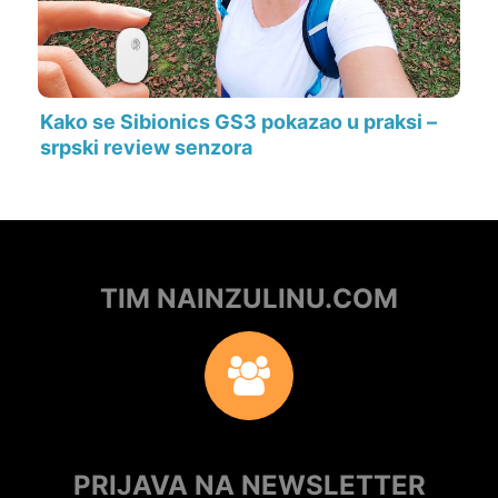
Kako se Sibionics GS3 pokazao u praksi –
srpski review senzora
TIM NAINZULINU.COM
PRIJAVA NA NEWSLETTER