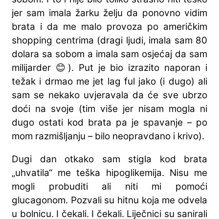
jer sam imala žarku želju da ponovno vidim
brata i da me malo provoza po američkim
shopping centrima (dragi ljudi, imala sam 80
dolara sa sobom a imala sam osjećaj da sam
milijarder 😊). Put je bio izrazito naporan i
težak i drmao me jet lag ful jako (i dugo) ali
sam se nekako uvjeravala da će sve ubrzo
doći na svoje (tim više jer nisam mogla ni
dugo ostati kod brata pa je spavanje – po
mom razmišljanju – bilo neopravdano i krivo).
Dugi dan otkako sam stigla kod brata
„uhvatila“ me teška hipoglikemija. Nisu me
mogli probuditi ali niti mi pomoći
glucagonom. Pozvali su hitnu koja me odvela
u bolnicu. I čekali. I čekali. Liječnici su sanirali