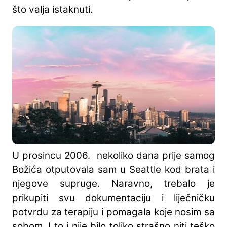
što valja istaknuti.
U prosincu 2006. nekoliko dana prije samog
Božića otputovala sam u Seattle kod brata i
njegove supruge. Naravno, trebalo je
prikupiti svu dokumentaciju i liječničku
potvrdu za terapiju i pomagala koje nosim sa
sobom. I to i nije bilo toliko strašno niti teško