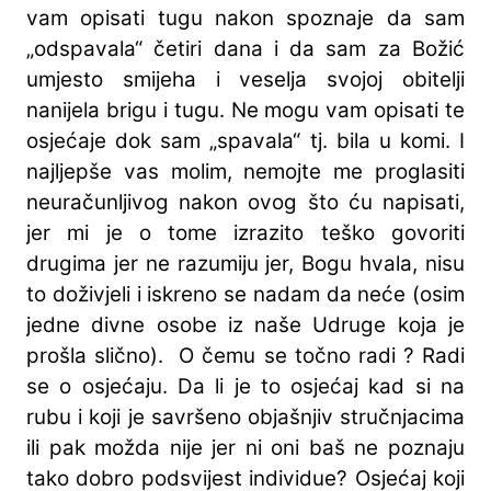
vam opisati tugu nakon spoznaje da sam
„odspavala“ četiri dana i da sam za Božić
umjesto smijeha i veselja svojoj obitelji
nanijela brigu i tugu. Ne mogu vam opisati te
osjećaje dok sam „spavala“ tj. bila u komi. I
najljepše vas molim, nemojte me proglasiti
neuračunljivog nakon ovog što ću napisati,
jer mi je o tome izrazito teško govoriti
drugima jer ne razumiju jer, Bogu hvala, nisu
to doživjeli i iskreno se nadam da neće (osim
jedne divne osobe iz naše Udruge koja je
prošla slično). O čemu se točno radi ? Radi
se o osjećaju. Da li je to osjećaj kad si na
rubu i koji je savršeno objašnjiv stručnjacima
ili pak možda nije jer ni oni baš ne poznaju
tako dobro podsvijest individue? Osjećaj koji