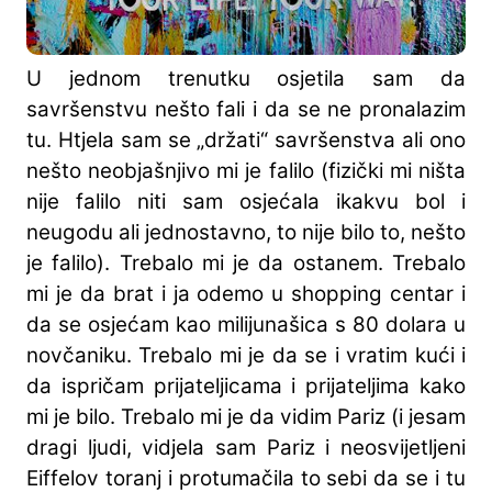
U jednom trenutku osjetila sam da
savršenstvu nešto fali i da se ne pronalazim
tu. Htjela sam se „držati“ savršenstva ali ono
nešto neobjašnjivo mi je falilo (fizički mi ništa
nije falilo niti sam osjećala ikakvu bol i
neugodu ali jednostavno, to nije bilo to, nešto
je falilo). Trebalo mi je da ostanem. Trebalo
mi je da brat i ja odemo u shopping centar i
da se osjećam kao milijunašica s 80 dolara u
novčaniku. Trebalo mi je da se i vratim kući i
da ispričam prijateljicama i prijateljima kako
mi je bilo. Trebalo mi je da vidim Pariz (i jesam
dragi ljudi, vidjela sam Pariz i neosvijetljeni
Eiffelov toranj i protumačila to sebi da se i tu