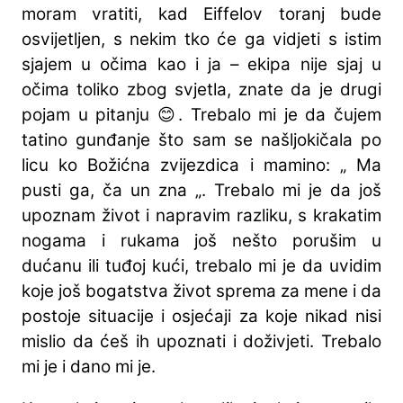
moram vratiti, kad Eiffelov toranj bude
osvijetljen, s nekim tko će ga vidjeti s istim
sjajem u očima kao i ja – ekipa nije sjaj u
očima toliko zbog svjetla, znate da je drugi
pojam u pitanju 😊. Trebalo mi je da čujem
tatino gunđanje što sam se našljokičala po
licu ko Božićna zvijezdica i mamino: „ Ma
pusti ga, ča un zna „. Trebalo mi je da još
upoznam život i napravim razliku, s krakatim
nogama i rukama još nešto porušim u
dućanu ili tuđoj kući, trebalo mi je da uvidim
koje još bogatstva život sprema za mene i da
postoje situacije i osjećaji za koje nikad nisi
mislio da ćeš ih upoznati i doživjeti. Trebalo
mi je i dano mi je.