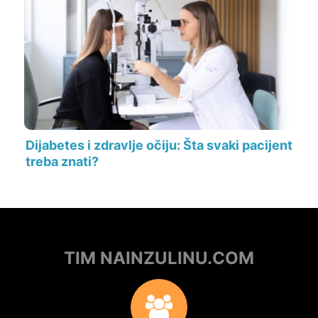
Dijabetes i zdravlje očiju: Šta svaki pacijent
treba znati?
TIM NAINZULINU.COM