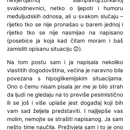
nevjerojatnoj šlampavoj/zbrkanoj
svakodnevnici, netko o ljepoti i humoru
međuljudskih odnosa, ali u svakom slučaju –
rijetko tko se nije pronašao u barem jednoj i
rijetko tko se nije nasmijao na napisano
(posebice ja koja kad čitam moram i baš
zamisliti opisanu situaciju 😊).
Na tom postu sam i ja napisala nekoliko
vlastitih dogodovština, većina je naravno bila
povezana s hipoglikemijskim situacijama.
Ono o čemu nisam pisala jer me je bilo strah
da ljudi ne gledaju na to previše pesimistično
ili se još i više uplaše jest događaj koji bih
vam sad željela predstaviti. I najljepše vas
molim, nemojte se strašiti napisanog. Ja sam
nešto time naučila. Preživjela sam i to je ono