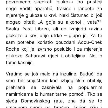
povremeno skenirati glukozu po pustinji
nego vaditi aparatić, trakice i lancete za
mjerenje glukoze u krvi. Neki čistunac bi još
mogao pitati: „A gdje su alkohol i vata?“
Svaka čast Libreu, ali ne izmjeriti razinu
glukoze u krvi prije utrke – glupo je. Za te
sam potrebe koristio pouzdani Accu-Chek
Roche koji je izvrsno poslužio i za mjerenje
glukoze Saharawi djeci i obiteljima. No, o
tome kasnije.
Vratimo se još malo na inzuline. Budući da
smo bili smješteni kod izbjegličkih obitelji,
prehrana se zasnivala na popularnim
namirnicama iz humanitarne pomoći. Tko se
sjeća Domovinskog rata, zna da se to
uglavnom svodi na brašno, šećer, rižu i