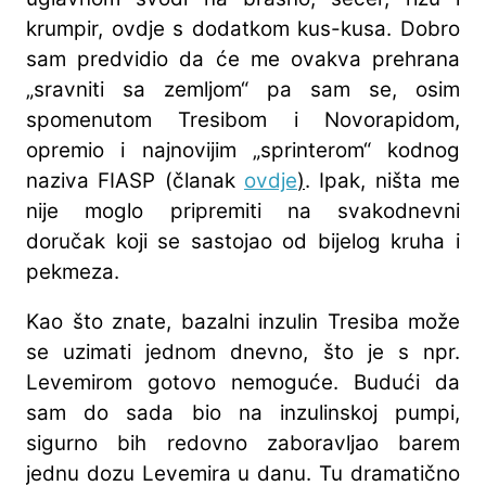
krumpir, ovdje s dodatkom kus-kusa. Dobro
sam predvidio da će me ovakva prehrana
„sravniti sa zemljom“ pa sam se, osim
spomenutom Tresibom i Novorapidom,
opremio i najnovijim „sprinterom“ kodnog
naziva FIASP (članak
ovdje
)
. Ipak, ništa me
nije moglo pripremiti na svakodnevni
doručak koji se sastojao od bijelog kruha i
pekmeza.
Kao što znate, bazalni inzulin Tresiba može
se uzimati jednom dnevno, što je s npr.
Levemirom gotovo nemoguće. Budući da
sam do sada bio na inzulinskoj pumpi,
sigurno bih redovno zaboravljao barem
jednu dozu Levemira u danu. Tu dramatično