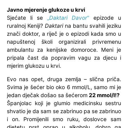
Javno mjerenje glukoze u krvi
Sjećate li se
„
Daktari Davor
“
epizode u
ruralnoj Keniji?
Daktari
na bantu svahili jeziku
znači doktor, a riječ je o epizodi kada smo u
napuštenoj školi organizirali privremenu
ambulantu za kenijske domoroce. Meni je
pripala čast da popravim vagu za djecu i
mjerim glukozu u krvi.
Evo nas opet, druga zemlja – slična priča.
Svima je šećer bio oko 6 mmol/L, samo mi je
jedan dječak došao sa šećerom
22 mmol/l!?
Španjolac koji je glumio medicinsku sestru
shvatio je da sam se zabrinuo pa se zabrinuo
i on. Promijenili smo ruku, doslovce sam
djetetu prst oprao u alkoholu, dobro ga