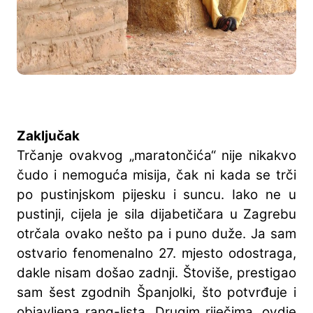
Zaključak
Trčanje ovakvog „maratončića“ nije nikakvo
čudo i nemoguća misija, čak ni kada se trči
po pustinjskom pijesku i suncu. Iako ne u
pustinji, cijela je sila dijabetičara u Zagrebu
otrčala ovako nešto pa i puno duže. Ja sam
ostvario fenomenalno 27. mjesto odostraga,
dakle nisam došao zadnji. Štoviše, prestigao
sam šest zgodnih Španjolki, što potvrđuje i
objavljena rang-lista. Drugim riječima, ovdje