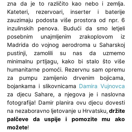
zna da je to različito kao nebo i zemlja.
Kateteri, rezervoari, inserter i baterije
zauzimaju podosta više prostora od npr. 6
inzulinskih penova. Budući da smo letjeli
posebnim unajmljenim zrakoplovom iz
Madrida do vojnog aerodroma u Saharskoj
pustinji, zamolili su nas da uzmemo
minimalnu prtljagu, kako bi stalo što više
humanitarne pomoći. Rezervnu sam opremu
za pumpu zamijenio drvenim bojicama,
bojankama i slikovnicama
Damira Vujnovca
za djecu Sahare, a njegova je i naslovna
fotografija! Damir planira ovu djecu dovesti
na nezaboravno ljetovanje u Hrvatsku,
držite
palčeve da uspije i pomozite mu ako
možete
!