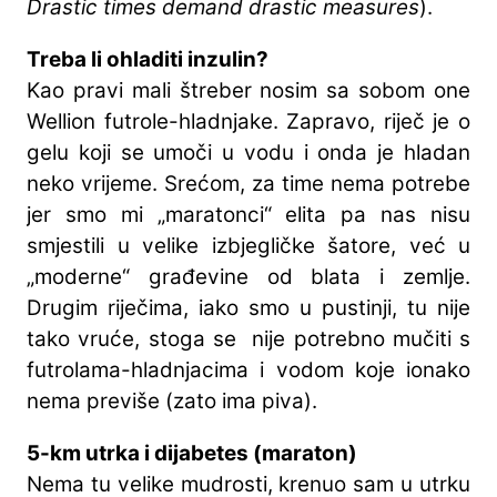
Drastic times demand drastic measures
).
Treba li ohladiti inzulin?
Kao pravi mali štreber nosim sa sobom one
Wellion futrole-hladnjake. Zapravo, riječ je o
gelu koji se umoči u vodu i onda je hladan
neko vrijeme. Srećom, za time nema potrebe
jer smo mi „maratonci“ elita pa nas nisu
smjestili u velike izbjegličke šatore, već u
„moderne“ građevine od blata i zemlje.
Drugim riječima, iako smo u pustinji, tu nije
tako vruće, stoga se nije potrebno mučiti s
futrolama-hladnjacima i vodom koje ionako
nema previše (zato ima piva).
5-km utrka i dijabetes (maraton
)
Nema tu velike mudrosti, krenuo sam u utrku