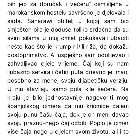
bih jeo za doručak i večeru“ osmišljena u
marokanskom hostelu savršeno je djelovala i
sada. Saharawi obitelj u kojoj sam bio
smješten bila je doduše toliko srdačna da su
svim silama u moj omlet pokušavali ubaciti
nešto kao što je krumpir i/ili riža, da dokažu
gostoprimstvo. Al uspješno sam odolijevao i
zahvaljivao cijelo vrijeme. Čaj koji su nam
ljubazno servirali četiri puta dnevno je imao,
posebno za mene, svoju dijabetičku verziju.
U nju stavljaju samo pola kile šećera. Na
kraju je bilo jednostavnije nagovoriti mog
španjolskog cimera da mu kriomice dajem
svoju punu čašu čaja, dok je on meni davao
svoju praznu-nego čaj odbiti. Popio je cimer
više čaja nego u cijelom svom životu, ali i to