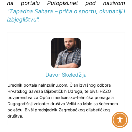
na portalu Putopisi.net pod nazivom
"Zapadna Sahara – priča o sportu, okupaciji i
izbjeglištvu".
Davor Skeledžija
Urednik portala naInzulinu.com. Član izvršnog odbora
Hrvatskog Saveza Dijabetičkih Udruga, te bivši HZZO
povjerenstva za Opća i medicinsko-tehnička pomagala
Dugogodišnji volonter društva Veliki za Male sa šećernom
bolešću. Bivši predsjednik Zagrebačkog dijabetičkog
društva.