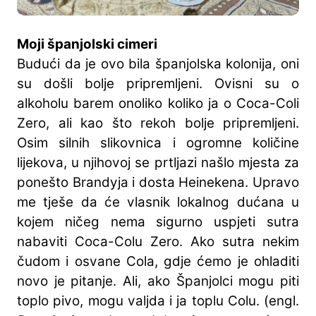
Moji španjolski cimeri
Budući da je ovo bila španjolska kolonija, oni
su došli bolje pripremljeni. Ovisni su o
alkoholu barem onoliko koliko ja o Coca-Coli
Zero, ali kao što rekoh bolje pripremljeni.
Osim silnih slikovnica i ogromne količine
lijekova, u njihovoj se prtljazi našlo mjesta za
ponešto Brandyja i dosta Heinekena. Upravo
me tješe da će vlasnik lokalnog dućana u
kojem ničeg nema sigurno uspjeti sutra
nabaviti Coca-Colu Zero. Ako sutra nekim
čudom i osvane Cola, gdje ćemo je ohladiti
novo je pitanje. Ali, ako Španjolci mogu piti
toplo pivo, mogu valjda i ja toplu Colu. (engl.