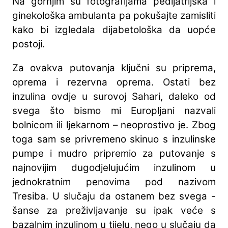
Na gornjim su fotografijama pedijatrijska i
ginekološka ambulanta pa pokušajte zamisliti
kako bi izgledala dijabetološka da uopće
postoji.
Za ovakva putovanja ključni su priprema,
oprema i rezervna oprema. Ostati bez
inzulina ovdje u surovoj Sahari, daleko od
svega što bismo mi Europljani nazvali
bolnicom ili ljekarnom – neoprostivo je. Zbog
toga sam se privremeno skinuo s inzulinske
pumpe i mudro pripremio za putovanje s
najnovijim dugodjelujućim inzulinom u
jednokratnim penovima pod nazivom
Tresiba. U slučaju da ostanem bez svega -
šanse za preživljavanje su ipak veće s
bazalnim inzulinom u tijelu, nego u slučaju da