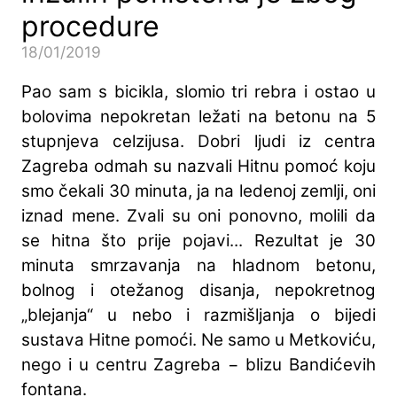
procedure
18/01/2019
Pao sam s bicikla, slomio tri rebra i ostao u
bolovima nepokretan ležati na betonu na 5
stupnjeva celzijusa. Dobri ljudi iz centra
Zagreba odmah su nazvali Hitnu pomoć koju
smo čekali 30 minuta, ja na ledenoj zemlji, oni
iznad mene. Zvali su oni ponovno, molili da
se hitna što prije pojavi... Rezultat je 30
minuta smrzavanja na hladnom betonu,
bolnog i otežanog disanja, nepokretnog
„blejanja“ u nebo i razmišljanja o bijedi
sustava Hitne pomoći. Ne samo u Metkoviću,
nego i u centru Zagreba − blizu Bandićevih
fontana.