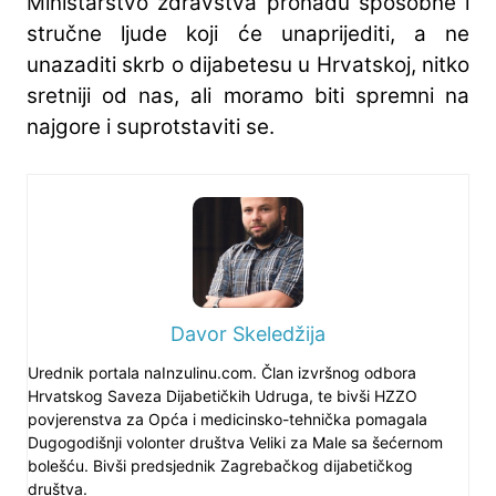
Ministarstvo zdravstva pronađu sposobne i
stručne ljude koji će unaprijediti, a ne
unazaditi skrb o dijabetesu u Hrvatskoj, nitko
sretniji od nas, ali moramo biti spremni na
najgore i suprotstaviti se.
Davor Skeledžija
Urednik portala naInzulinu.com. Član izvršnog odbora
Hrvatskog Saveza Dijabetičkih Udruga, te bivši HZZO
povjerenstva za Opća i medicinsko-tehnička pomagala
Dugogodišnji volonter društva Veliki za Male sa šećernom
bolešću. Bivši predsjednik Zagrebačkog dijabetičkog
društva.