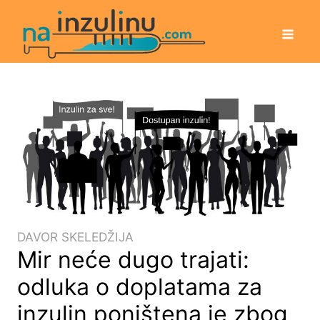
DAVOR SKELEDŽIJA
Mir neće dugo trajati:
odluka o doplatama za
inzulin poništena je zbog