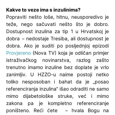
Kakve to veze ima s inzulinima?
Popraviti nešto loše, hitnu, neusporedivo je
teže, nego sačuvati nešto što je dobro.
Dostupnost inzulina za tip 1 u Hrvatskoj je
dobra − nedostaje Tresiba, ali dostupnost je
dobra. Ako je suditi po posljednjoj epizodi
Provjereno
(Nova TV) koja je odličan primjer
istraživačkog novinarstva, razlog zašto
trenutno imamo inzuline bez doplate je vrlo
zanimljiv. U HZZO-u naime postoji netko
toliko nesposoban i bahat da je „posao
referenciranja inzulina“ išao odraditi ne samo
mimo dijabetološke struke, već i mimo
zakona pa je kompletno referenciranje
poništeno. Reći ćete − hvala Bogu na