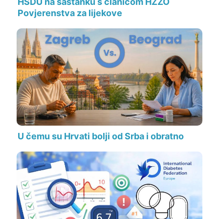
HSDU na sastanku s članicom HZZO
Povjerenstva za lijekove
U čemu su Hrvati bolji od Srba i obratno