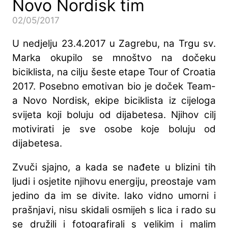
Novo Nordisk tim
02/05/2017
U nedjelju 23.4.2017 u Zagrebu, na Trgu sv.
Marka okupilo se mnoštvo na dočeku
biciklista, na cilju šeste etape Tour of Croatia
2017. Posebno emotivan bio je doček Team-
a Novo Nordisk, ekipe biciklista iz cijeloga
svijeta koji boluju od dijabetesa. Njihov cilj
motivirati je sve osobe koje boluju od
dijabetesa.
Zvuči sjajno, a kada se nađete u blizini tih
ljudi i osjetite njihovu energiju, preostaje vam
jedino da im se divite. Iako vidno umorni i
prašnjavi, nisu skidali osmijeh s lica i rado su
se družili i fotografirali s velikim i malim