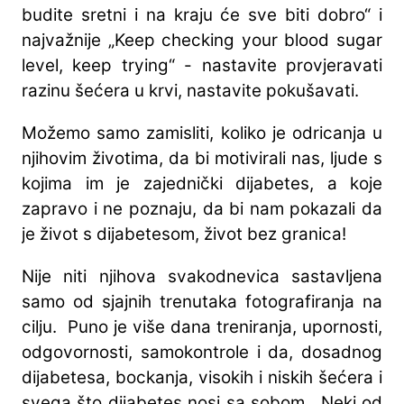
budite sretni i na kraju će sve biti dobro“ i
najvažnije „Keep checking your blood sugar
level, keep trying“ - nastavite provjeravati
razinu šećera u krvi, nastavite pokušavati.
Možemo samo zamisliti, koliko je odricanja u
njihovim životima, da bi motivirali nas, ljude s
kojima im je zajednički dijabetes, a koje
zapravo i ne poznaju, da bi nam pokazali da
je život s dijabetesom, život bez granica!
Nije niti njihova svakodnevica sastavljena
samo od sjajnih trenutaka fotografiranja na
cilju. Puno je više dana treniranja, upornosti,
odgovornosti, samokontrole i da, dosadnog
dijabetesa, bockanja, visokih i niskih šećera i
svega što dijabetes nosi sa sobom. Neki od