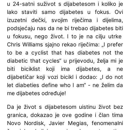
u 24-satni suživot s dijabetesom i koliko je
lako staviti samo dijabetes u fokus. Ovi
izuzetni dečki, svojim riječima i dijelima,
podsjećaju nas da ne bi trebao dijabetes biti
u fokusu, nego život. I to je na cilju utrke
Chris Williams sjajno rekao riječima: „I prefer
to be a cyclist that has diabetes not the
diabetic that cycles“ u prijevodu, želja mi je
biti biciklist koji ima dijabetes, a ne
dijabetičar koji vozi bicikl i dodao: „I do not
let diabeties define who I am“ - ne želim da
me dijabetes određuje!
Da je život s dijabetesom uistinu život bez
granica, dokazao je ove godine i član tima
Novo Nordisk, Javier Megias, fenomenalni