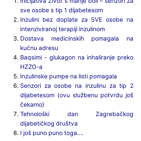
Inicijativa Život s manje boli – senzori za
sve osobe s tip 1 dijabetesom
Inzulini bez doplate za SVE osobe na
intenziviranoj terapiji inzulinom
Dostava medicinskih pomagala na
kućnu adresu
Baqsimi - glukagon na inhaliranje preko
HZZO-a
Inzulinske pumpe na listi pomagala
Senzori za osobe na inzulinu za tip 2
dijabetesom (ovu službenu potvrdu još
čekamo)
Tehnološki dan Zagrebačkog
dijabetičkog društva
I još puno puno toga….