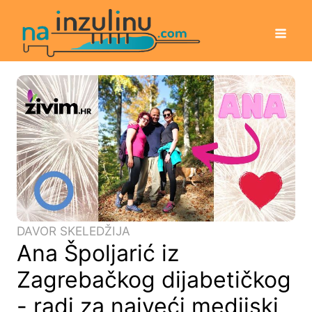
DAVOR SKELEDŽIJA
Ana Špoljarić iz
Zagrebačkog dijabetičkog
- radi za najveći medijski