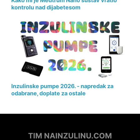
Kako mi je Medtrum Nano sustav vratio
kontrolu nad dijabetesom
Inzulinske pumpe 2026. - napredak za
odabrane, doplate za ostale
TIM NAINZULINU.COM