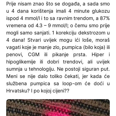
Prije nisam znao što se događa, a sada smo
u 4 dana korištenja imali 4 minute glukozu
ispod 4 mmol/l i to sa ravnim trendom, a 87%
vremena od 4.3 – 9 mmol/l; o čemu smo prije
mogli samo sanjati. 1 korekciju dekstrozom u
4 dana! Stvari uvijek mogu ići loše, moraš
vagati koje je manje zlo, pumpica (bilo koja) ili
penovi, CGM ili pikanje prsta. Hiper i
hipoglikemije ili dobri trendovi, ali uvijek
sumnja u tehnologiju. Ne postoji siguran put.
Meni se nije dalo toliko čekati, jer kada će
službena pumpica sa loop-om će doći u
Hrvatsku? I po kojoj cijeni??