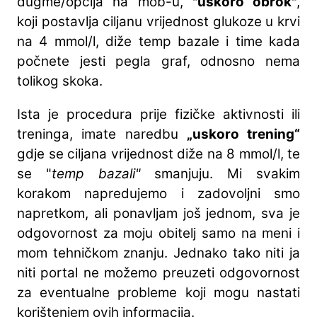
dugme/opcija na mob-u,
"uskoro obrok"
,
koji postavlja ciljanu vrijednost glukoze u krvi
na 4 mmol/l, diže temp bazale i time kada
počnete jesti pegla graf, odnosno nema
tolikog skoka.
Ista je procedura prije fizičke aktivnosti ili
treninga, imate naredbu
„uskoro trening“
gdje se ciljana vrijednost diže na 8 mmol/l, te
se "
temp bazali"
smanjuju. Mi svakim
korakom napredujemo i zadovoljni smo
napretkom, ali ponavljam još jednom, sva je
odgovornost za moju obitelj samo na meni i
mom tehničkom znanju. Jednako tako niti ja
niti portal ne možemo preuzeti odgovornost
za eventualne probleme koji mogu nastati
korištenjem ovih informacija.