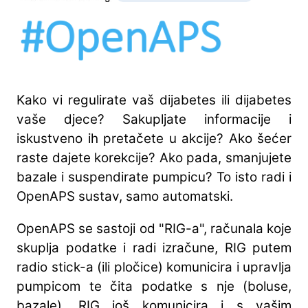
Kako vi regulirate vaš dijabetes ili dijabetes
vaše djece? Sakupljate informacije i
iskustveno ih pretačete u akcije? Ako šećer
raste dajete korekcije? Ako pada, smanjujete
bazale i suspendirate pumpicu? To isto radi i
OpenAPS sustav, samo automatski.
OpenAPS se sastoji od "RIG-a", računala koje
skuplja podatke i radi izračune, RIG putem
radio stick-a (ili pločice) komunicira i upravlja
pumpicom te čita podatke s nje (boluse,
bazale). RIG još komunicira i s vašim