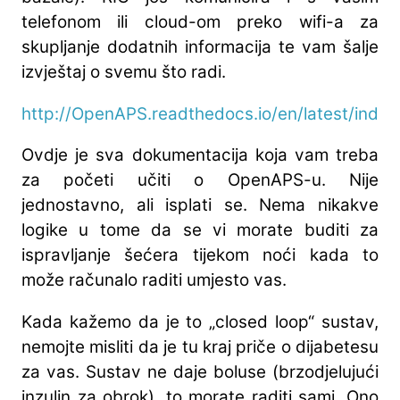
telefonom ili cloud-om preko wifi-a za
skupljanje dodatnih informacija te vam šalje
izvještaj o svemu što radi.
http://OpenAPS.readthedocs.io/en/latest/index
Ovdje je sva dokumentacija koja vam treba
za početi učiti o OpenAPS-u. Nije
jednostavno, ali isplati se. Nema nikakve
logike u tome da se vi morate buditi za
ispravljanje šećera tijekom noći kada to
može računalo raditi umjesto vas.
Kada kažemo da je to „closed loop“ sustav,
nemojte misliti da je tu kraj priče o dijabetesu
za vas. Sustav ne daje boluse (brzodjelujući
inzulin za obrok), to morate raditi sami. Ono