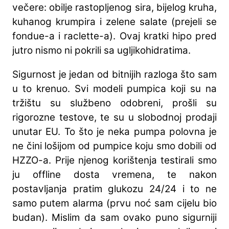
večere: obilje rastopljenog sira, bijelog kruha,
kuhanog krumpira i zelene salate (prejeli se
fondue-a i raclette-a). Ovaj kratki hipo pred
jutro nismo ni pokrili sa ugljikohidratima.
Sigurnost je jedan od bitnijih razloga što sam
u to krenuo. Svi modeli pumpica koji su na
tržištu su službeno odobreni, prošli su
rigorozne testove, te su u slobodnoj prodaji
unutar EU. To što je neka pumpa polovna je
ne čini lošijom od pumpice koju smo dobili od
HZZO-a. Prije njenog korištenja testirali smo
ju offline dosta vremena, te nakon
postavljanja pratim glukozu 24/24 i to ne
samo putem alarma (prvu noć sam cijelu bio
budan). Mislim da sam ovako puno sigurniji