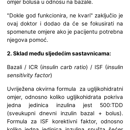
omjer bolusa u odnosu na bazale.
"Dokle god funkcionira, ne kvari" zaključio je
ovaj doktor i dodao da će se fokusirati na
spomenute omjere ako je pacijentu potrebna
njegova pomoć.
2. Sklad među sljedećim sastavnicama:
Bazali / ICR (
insulin carb ratio
) / ISF (
insulin
sensitivity factor
)
Uvriježena okvirna formula za ugljikohidratni
omjer, odnosno koliko ugljikohidrata pokriva
jedna jedinica inzulina jest 500:TDD
(sveukupni dnevni inzulin bazal + bolus).
Formula za ISF korektivni faktor, odnosno
koliko jedna jedinica inzulina spušta šećer