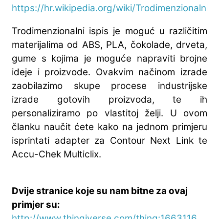
https://hr.wikipedia.org/wiki/Trodimenzionalni_i
Trodimenzionalni ispis je moguć u različitim
materijalima od ABS, PLA, čokolade, drveta,
gume s kojima je moguće napraviti brojne
ideje i proizvode. Ovakvim načinom izrade
zaobilazimo skupe procese industrijske
izrade gotovih proizvoda, te ih
personaliziramo po vlastitoj želji. U ovom
članku naučit ćete kako na jednom primjeru
isprintati adapter za Contour Next Link te
Accu-Chek Multiclix.
Dvije stranice koje su nam bitne za ovaj
primjer su:
http://www.thingiverse.com/thing:1663116