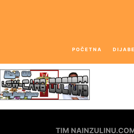
POČETNA
DIJABE
TIM NAINZULINU.CO