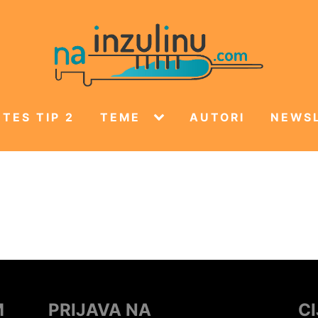
TES TIP 2
TEME
AUTORI
NEWS
M
PRIJAVA NA
C