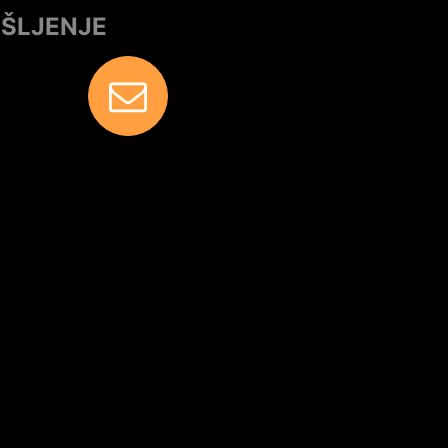
IŠLJENJE