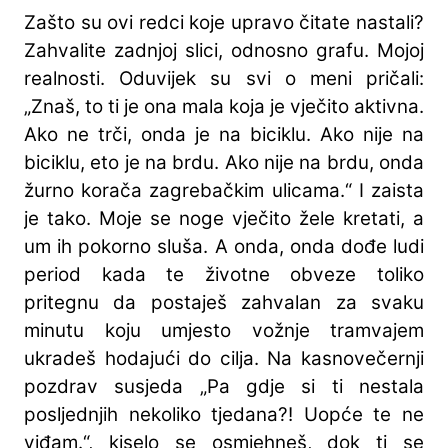
Zašto su ovi redci koje upravo čitate nastali?
Zahvalite zadnjoj slici, odnosno grafu. Mojoj
realnosti. Oduvijek su svi o meni pričali:
„Znaš, to ti je ona mala koja je vječito aktivna.
Ako ne trči, onda je na biciklu. Ako nije na
biciklu, eto je na brdu. Ako nije na brdu, onda
žurno korača zagrebačkim ulicama.“ I zaista
je tako. Moje se noge vječito žele kretati, a
um ih pokorno sluša. A onda, onda dođe ludi
period kada te životne obveze toliko
pritegnu da postaješ zahvalan za svaku
minutu koju umjesto vožnje tramvajem
ukradeš hodajući do cilja. Na kasnovečernji
pozdrav susjeda „Pa gdje si ti nestala
posljednjih nekoliko tjedana?! Uopće te ne
viđam.“, kiselo se osmjehneš, dok ti se