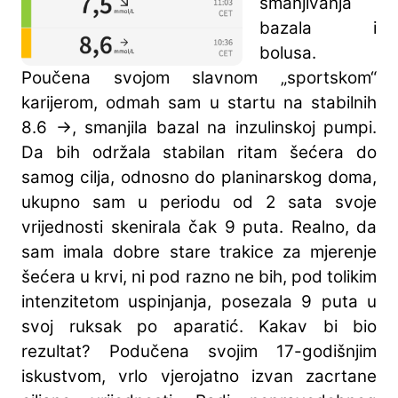
smanjivanja
bazala i
bolusa.
Poučena svojom slavnom „sportskom“
karijerom, odmah sam u startu na stabilnih
8.6 ->, smanjila bazal na inzulinskoj pumpi.
Da bih održala stabilan ritam šećera do
samog cilja, odnosno do planinarskog doma,
ukupno sam u periodu od 2 sata svoje
vrijednosti skenirala čak 9 puta. Realno, da
sam imala dobre stare trakice za mjerenje
šećera u krvi, ni pod razno ne bih, pod tolikim
intenzitetom uspinjanja, posezala 9 puta u
svoj ruksak po aparatić. Kakav bi bio
rezultat? Podučena svojim 17-godišnjim
iskustvom, vrlo vjerojatno izvan zacrtane