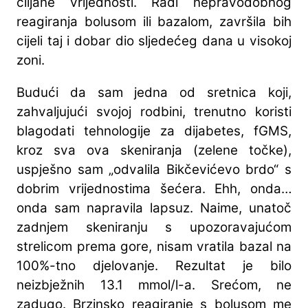
ciljane vrijednosti. Radi nepravodobnog
reagiranja bolusom ili bazalom, završila bih
cijeli taj i dobar dio sljedećeg dana u visokoj
zoni.
Budući da sam jedna od sretnica koji,
zahvaljujući svojoj rodbini, trenutno koristi
blagodati tehnologije za dijabetes, fGMS,
kroz sva ova skeniranja (zelene točke),
uspješno sam „odvalila Bikčevićevo brdo“ s
dobrim vrijednostima šećera. Ehh, onda…
onda sam napravila lapsuz. Naime, unatoč
zadnjem skeniranju s upozoravajućom
strelicom prema gore, nisam vratila bazal na
100%-tno djelovanje. Rezultat je bilo
neizbježnih 13.1 mmol/l-a. Srećom, ne
zadugo. Brzinsko reagiranje s bolusom me