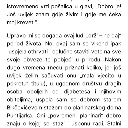
istovremeno vrti pošalica u glavi, „Dobro je!
Još uvijek znam gdje živim i gdje me čeka
moj krevet.“
Upravo mi se događa ovaj ludi „drž' – ne daj“
period života. No, ovaj sam se vikend ipak
uspjela othrvati i odlučno staviti veto na sve
svoje obveze te pobjeći u prirodu. Nakon
dugo vremena (neću priznati koliko, jer još
uvijek želim sačuvati onu „mala vječito u
pokretu“ titulu), u ugodnom društvu dragih
osoba oboljelih od dijabetesa i njihovim
obiteljima, uspela sam se dobrom starom
Bikčevićevom stazom do planinarskog doma
Puntijarka. Oni „povremeni planinari“ dobro
znaju o kojoj se stazi i usponu radi. Stalni