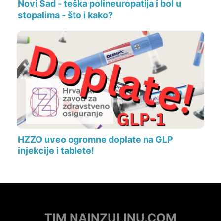
Novi Sad - teška polineuropatija i bol u
stopalima - što i kako?
HZZO uveo ogromne doplate na GLP
injekcije i tablete!
TIM NAINZULINU.COM