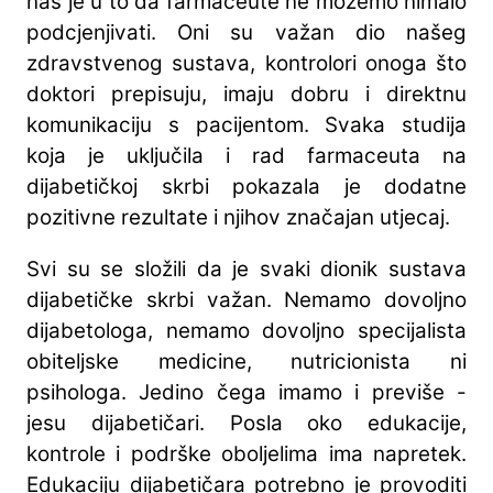
nas je u to da farmaceute ne možemo nimalo
podcjenjivati. Oni su važan dio našeg
zdravstvenog sustava, kontrolori onoga što
doktori prepisuju, imaju dobru i direktnu
komunikaciju s pacijentom. Svaka studija
koja je uključila i rad farmaceuta na
dijabetičkoj skrbi pokazala je dodatne
pozitivne rezultate i njihov značajan utjecaj.
Svi su se složili da je svaki dionik sustava
dijabetičke skrbi važan. Nemamo dovoljno
dijabetologa, nemamo dovoljno specijalista
obiteljske medicine, nutricionista ni
psihologa. Jedino čega imamo i previše -
jesu dijabetičari. Posla oko edukacije,
kontrole i podrške oboljelima ima napretek.
Edukaciju dijabetičara potrebno je provoditi