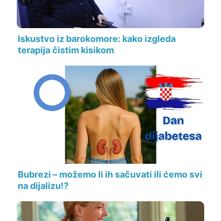
Iskustvo iz barokomore: kako izgleda
terapija čistim kisikom
Bubrezi – možemo li ih sačuvati ili ćemo svi
na dijalizu!?