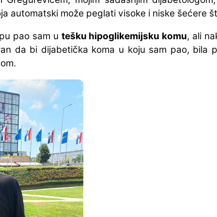
 automatski može peglati visoke i niske šećere št
mpu pao sam u
tešku hipoglikemijsku komu
, ali n
an da bi dijabetička koma u koju sam pao, bila p
pom.