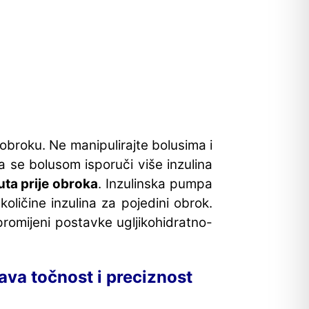
 obroku. Ne manipulirajte bolusima i
a se bolusom isporuči više inzulina
uta prije obroka
. Inzulinska pumpa
oličine inzulina za pojedini obrok.
promijeni postavke ugljikohidratno-
ćava točnost i preciznost