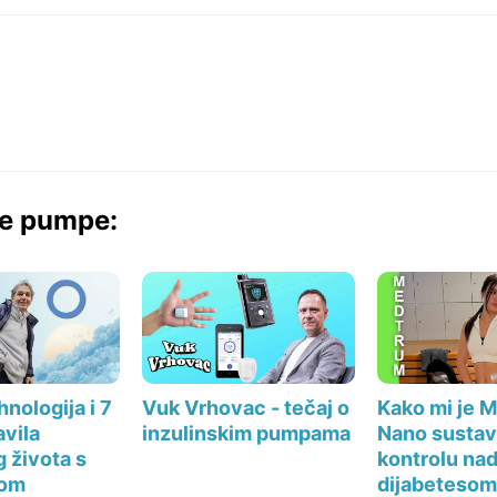
ke pumpe:
nologija i 7
Kako mi je 
Vuk Vrhovac - tečaj o
avila
Nano sustav
inzulinskim pumpama
 života s
kontrolu na
som
dijabeteso