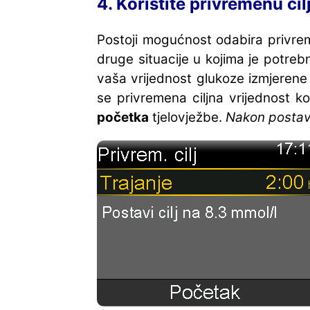
4. Koristite privremenu cil
Postoji mogućnost odabira privremen
druge situacije u kojima je potreb
vaša vrijednost glukoze izmjerene 
se privremena ciljna vrijednost ko
početka
tjelovježbe.
Nakon postavl