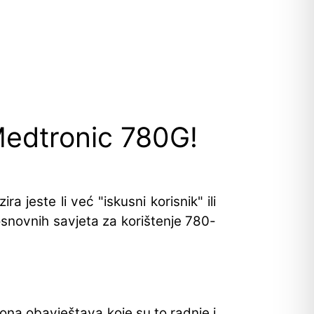
 Medtronic 780G!
 jeste li već "iskusni korisnik" ili
osnovnih savjeta za korištenje 780-
 ona obavještava koje su to radnje i