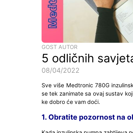
GOST AUTOR
5 odličnih savje
08/04/2022
Sve više Medtronic 780G inzulinskih
se tek zanimate sa ovaj sustav ko
ke dobro će vam doći.
1. Obratite pozornost na ob
Kada inzulinska pumpa zahtijeva n