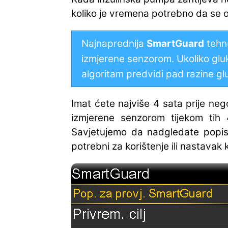
koliko je vremena potrebno da se 
Najnaprednija
SmartGuard
tehno
izmjerene senzorom. Ukoliko gluk
algoritam predvidi pad razine glu
Imat ćete najviše 4 sata prije ne
izmjerene senzorom tijekom tih 4
Savjetujemo da nadgledate popis
potrebni za korištenje ili nastava