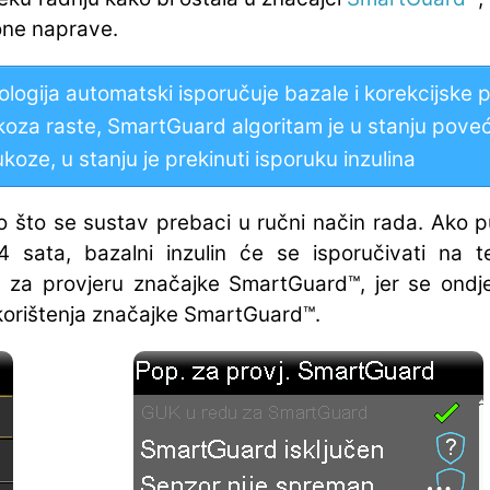
one naprave.
logija automatski isporučuje bazale i korekcijske
oza raste, SmartGuard algoritam je u stanju poveća
koze, u stanju je prekinuti isporuku inzulina
go što se sustav prebaci u ručni način rada. Ako 
 sata, bazalni inzulin će se isporučivati na tem
 za provjeru značajke SmartGuard™, jer se ondj
k korištenja značajke SmartGuard™.