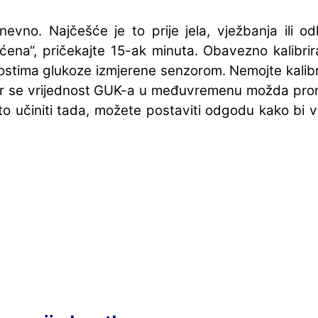
evno. Najčešće je to prije jela, vježbanja ili o
vaćena“, pričekajte 15-ak minuta. Obavezno kalibri
nostima glukoze izmjerene senzorom. Nemojte kalibr
, jer se vrijednost GUK-a u međuvremenu možda prom
to učiniti tada, možete postaviti odgodu kako bi va