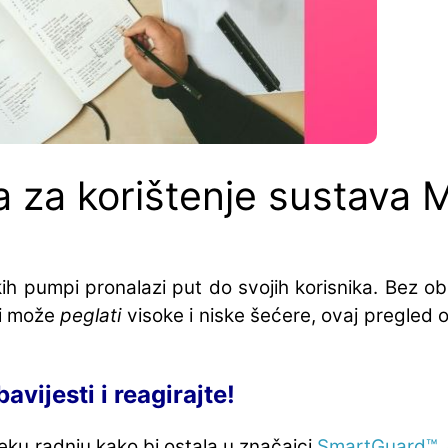
ta za korištenje sustava
 pumpi pronalazi put do svojih korisnika. Bez obzira
ji može
peglati
visoke i niske šećere, ovaj pregled 
avijesti i reagirajte!
eku radnju kako bi ostala u značajci
SmartGuard™
,