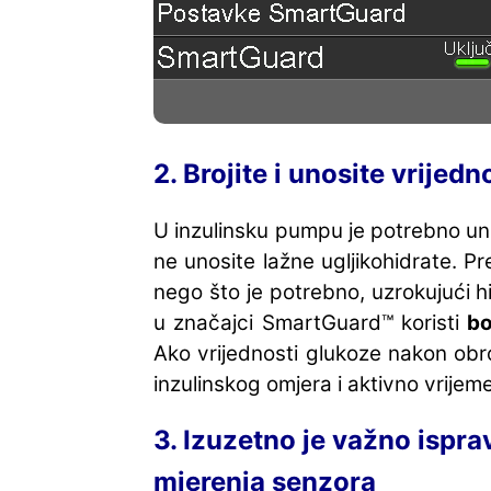
2. Brojite i unosite vrijed
U inzulinsku pumpu je potrebno unij
ne unosite lažne ugljikohidrate. P
nego što je potrebno, uzrokujući h
u značajci SmartGuard™ koristi
bo
Ako vrijednosti glukoze nakon obro
inzulinskog omjera i aktivno vrijeme
3. Izuzetno je važno isprav
mjerenja senzora