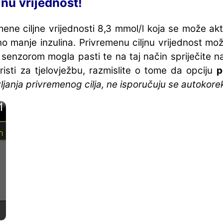
jnu vrijednost!
e ciljne vrijednosti 8,3 mmol/l koja se može aktiv
no manje inzulina. Privremenu ciljnu vrijednost m
senzorom mogla pasti te na taj način spriječite n
risti za tjelovježbu, razmislite o tome da opciju
p
janja privremenog cilja, ne isporučuju se autokorekc