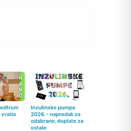
Medtrum
Inzulinske pumpe
 vratio
2026. - napredak za
d
odabrane, doplate za
m
ostale