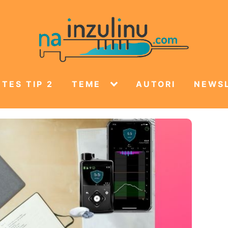
TES TIP 2
TEME
AUTORI
NEWS