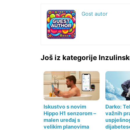
Gost autor
Još iz kategorije Inzulins
Darko: Teh
Iskustvo s novim
važnih pr
Hippo H1 senzorom –
uspješnog
malen uređaj s
dijabete
velikim planovima