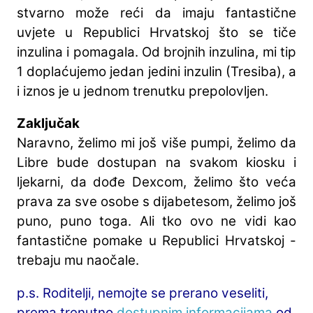
stvarno može reći da imaju fantastične
uvjete u Republici Hrvatskoj što se tiče
inzulina i pomagala. Od brojnih inzulina, mi tip
1 doplaćujemo jedan jedini inzulin (Tresiba), a
i iznos je u jednom trenutku prepolovljen.
Zaključak
Naravno, želimo mi još više pumpi, želimo da
Libre bude dostupan na svakom kiosku i
ljekarni, da dođe Dexcom, želimo što veća
prava za sve osobe s dijabetesom, želimo još
puno, puno toga. Ali tko ovo ne vidi kao
fantastične pomake u Republici Hrvatskoj -
trebaju mu naočale.
p.s. Roditelji, nemojte se prerano veseliti,
prema trenutno
dostupnim informacijama
od