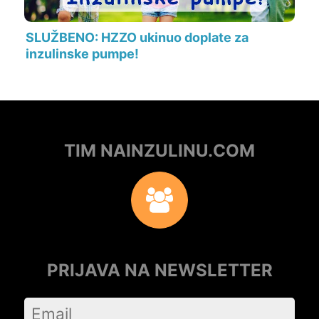
SLUŽBENO: HZZO ukinuo doplate za
inzulinske pumpe!
TIM NAINZULINU.COM
PRIJAVA NA NEWSLETTER