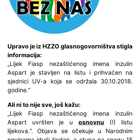
Upravo je iz HZZO glasnogovorništva stigla
informacija:
„Lijek Fiasp nezaštićenog imena inzulin
Aspart je stavljen na listu i prihvaćen na
sjednici UV-a koja se održala 30.10.2018.
godine.“
Ali ni to nije sve, još kažu:
„Lijek Fiasp nezaštićenog imena inzulin
Aspart uvršten je u
osnovnu
(!) listu
lijekova.“. Objava se očekuje u Narodnim
novinama idući tjedan, a stupa na snagu 15