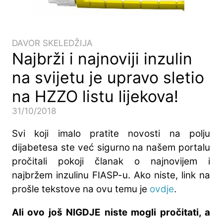
DAVOR SKELEDŽIJA
Najbrži i najnoviji inzulin
na svijetu je upravo sletio
na HZZO listu lijekova!
31/10/2018
Svi koji imalo pratite novosti na polju
dijabetesa ste već sigurno na našem portalu
pročitali pokoji članak o najnovijem i
najbržem inzulinu FIASP-u. Ako niste, link na
prošle tekstove na ovu temu je
ovdje
.
Ali ovo još NIGDJE niste mogli pročitati, a