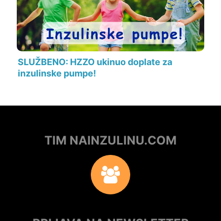
SLUŽBENO: HZZO ukinuo doplate za
inzulinske pumpe!
TIM NAINZULINU.COM