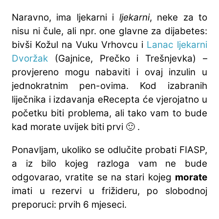
Naravno, ima ljekarni i
ljekarni
, neke za to
nisu ni čule, ali npr. one glavne za dijabetes:
bivši Kožul na Vuku Vrhovcu i
Lanac ljekarni
Dvoržak
(Gajnice, Prečko i Trešnjevka) –
provjereno mogu nabaviti i ovaj inzulin u
jednokratnim pen-ovima. Kod izabranih
liječnika i izdavanja eRecepta će vjerojatno u
početku biti problema, ali tako vam to bude
kad morate uvijek biti prvi 🙂 .
Ponavljam, ukoliko se odlučite probati FIASP,
a iz bilo kojeg razloga vam ne bude
odgovarao, vratite se na stari kojeg
morate
imati u rezervi u frižideru, po slobodnoj
preporuci: prvih 6 mjeseci.