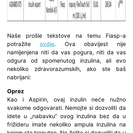
Naše prošle tekstove na temu Fiasp-a
potražite
ovdje
. Ova obavijest nije
namijenjena niti da vas pogura, niti da vas
odgura od spomenutog inzulina, ali evo
nekoliko zdravorazumskih, ako ste baš
nabrijani:
Oprez
Kao i Aspirin, ovaj inzulin neće nužno
svakome odgovarati. Nemojte si dozvoliti da
idete u „nabavku“ ovog inzulina bez da u
frižideru imate nekoliko ampula inzulina na
kojem ste trenutno. Ne želite si dozvoliti da u