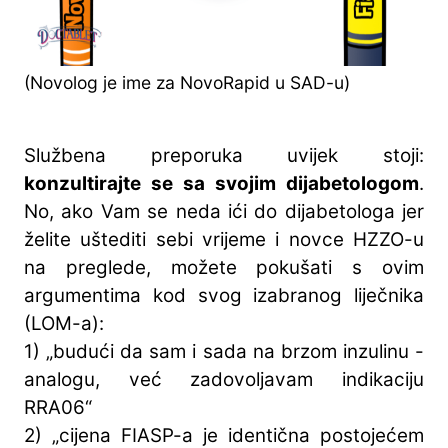
(Novolog je ime za NovoRapid u SAD-u)
Službena preporuka uvijek stoji:
konzultirajte se sa svojim dijabetologom
.
No, ako Vam se neda ići do dijabetologa jer
želite uštediti sebi vrijeme i novce HZZO-u
na preglede, možete pokušati s ovim
argumentima kod svog izabranog liječnika
(LOM-a):
1) „budući da sam i sada na brzom inzulinu -
analogu, već zadovoljavam indikaciju
RRA06“
2) „cijena FIASP-a je identična postojećem