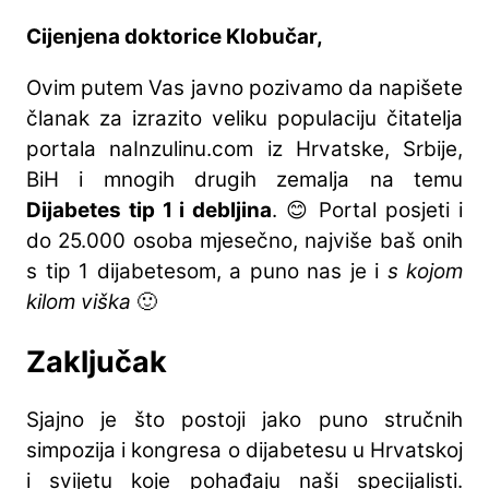
Cijenjena doktorice Klobučar,
Ovim putem Vas javno pozivamo da napišete
članak za izrazito veliku populaciju čitatelja
portala naInzulinu.com iz Hrvatske, Srbije,
BiH i mnogih drugih zemalja na temu
Dijabetes tip 1 i debljina
. 😊 Portal posjeti i
do 25.000 osoba mjesečno, najviše baš onih
s tip 1 dijabetesom, a puno nas je i
s kojom
kilom viška
🙂
Zaključak
Sjajno je što postoji jako puno stručnih
simpozija i kongresa o dijabetesu u Hrvatskoj
i svijetu koje pohađaju naši specijalisti.