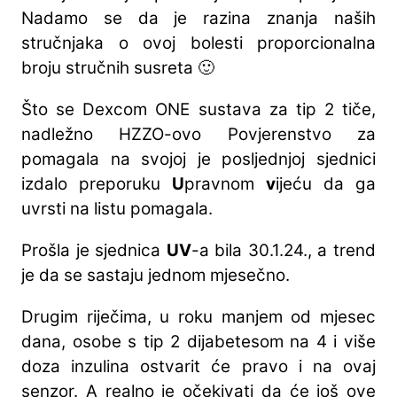
Nadamo se da je razina znanja naših
stručnjaka o ovoj bolesti proporcionalna
broju stručnih susreta 🙂
Što se Dexcom ONE sustava za tip 2 tiče,
nadležno HZZO-ovo Povjerenstvo za
pomagala na svojoj je posljednjoj sjednici
izdalo preporuku
U
pravnom
v
ijeću da ga
uvrsti na listu pomagala.
Prošla je sjednica
UV
-a bila 30.1.24., a trend
je da se sastaju jednom mjesečno.
Drugim riječima, u roku manjem od mjesec
dana, osobe s tip 2 dijabetesom na 4 i više
doza inzulina ostvarit će pravo i na ovaj
senzor. A realno je očekivati da će još ove