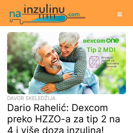
DAVOR SKELEDŽIJA
Dario Rahelić: Dexcom
preko HZZO-a za tip 2 na
4 i više doza inzulina!