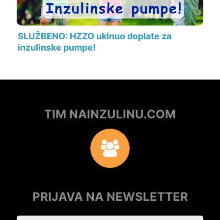
SLUŽBENO: HZZO ukinuo doplate za
inzulinske pumpe!
TIM NAINZULINU.COM
PRIJAVA NA NEWSLETTER