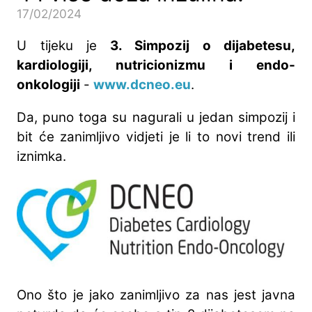
17/02/2024
U tijeku je
3. Simpozij o dijabetesu,
kardiologiji, nutricionizmu i endo-
onkologiji
-
www.dcneo.eu
.
Da, puno toga su nagurali u jedan simpozij i
bit će zanimljivo vidjeti je li to novi trend ili
iznimka.
Ono što je jako zanimljivo za nas jest javna