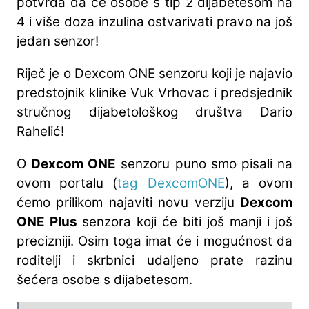
potvrda da će osobe s tip 2 dijabetesom na
4 i više doza inzulina ostvarivati pravo na još
jedan senzor!
Riječ je o Dexcom ONE senzoru koji je najavio
predstojnik klinike Vuk Vrhovac i predsjednik
stručnog dijabetološkog društva Dario
Rahelić!
O
Dexcom ONE
senzoru puno smo pisali na
ovom portalu (
tag DexcomONE
), a ovom
ćemo prilikom najaviti novu verziju
Dexcom
ONE Plus
senzora koji će biti još manji i još
precizniji. Osim toga imat će i mogućnost da
roditelji i skrbnici udaljeno prate razinu
šećera osobe s dijabetesom.