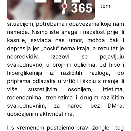
tom
situacijom, potrebama i obavezama koje nam
nameće. Nismo iste snage i nažalost prije ili
kasnije, savlada nas umor, možda čak i
depresija jer „poslu“ nema kraja, a rezultat je
nepredvidiv. Izazovi se pojavljuju
svakodnevno, u brojnim oblicima, od hipo i
hiperglikemija iz različitih razloga, do
priprema odlazaka u vrtić ili školu s manje ili
više susretljivim osobljem, izletima,
rođendanima, treninzima i drugim različitim
svakodnevnim, za narod bez DM-a,
uobičajenim aktivnostima.
I s vremenom postajemo pravi žongleri tog