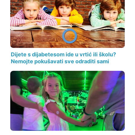
Dijete s dijabetesom ide u vrtić ili školu?
Nemojte pokušavati sve odraditi sami