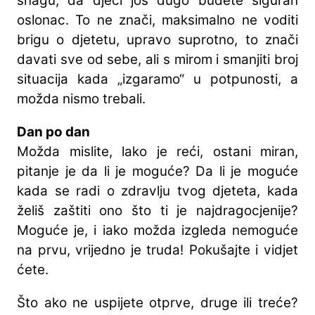
snagu, da djeci još dugo budete siguran
oslonac. To ne znači, maksimalno ne voditi
brigu o djetetu, upravo suprotno, to znači
davati sve od sebe, ali s mirom i smanjiti broj
situacija kada „izgaramo“ u potpunosti, a
možda nismo trebali.
Dan po dan
Možda mislite, lako je reći, ostani miran,
pitanje je da li je moguće? Da li je moguće
kada se radi o zdravlju tvog djeteta, kada
želiš zaštiti ono što ti je najdragocjenije?
Moguće je, i iako možda izgleda nemoguće
na prvu, vrijedno je truda! Pokušajte i vidjet
ćete.
Što ako ne uspijete otprve, druge ili treće?