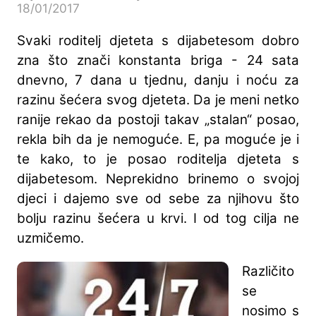
18/01/2017
Svaki roditelj djeteta s dijabetesom dobro
zna što znači konstanta briga - 24 sata
dnevno, 7 dana u tjednu, danju i noću za
razinu šećera svog djeteta. Da je meni netko
ranije rekao da postoji takav „stalan“ posao,
rekla bih da je nemoguće. E, pa moguće je i
te kako, to je posao roditelja djeteta s
dijabetesom. Neprekidno brinemo o svojoj
djeci i dajemo sve od sebe za njihovu što
bolju razinu šećera u krvi. I od tog cilja ne
uzmičemo.
Različito
se
nosimo s