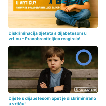
Diskriminacija djeteta s dijabetesom u
vrtiću – Pravobraniteljica reagirala!
Dijete s dijabetesom opet je diskriminirano
u vrtiću!