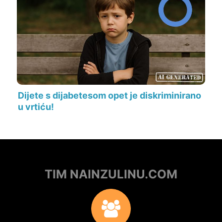
Dijete s dijabetesom opet je diskriminirano
u vrtiću!
TIM NAINZULINU.COM