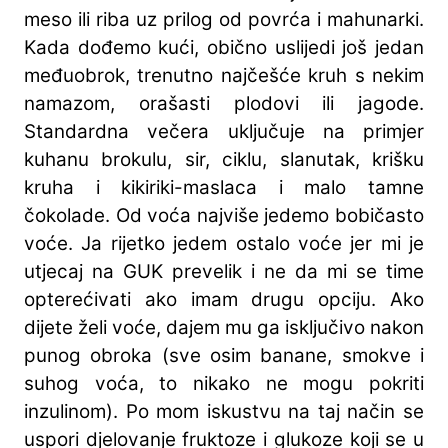
meso ili riba uz prilog od povrća i mahunarki.
Kada dođemo kući, obično uslijedi još jedan
međuobrok, trenutno najčešće kruh s nekim
namazom, orašasti plodovi ili jagode.
Standardna večera uključuje na primjer
kuhanu brokulu, sir, ciklu, slanutak, krišku
kruha i kikiriki-maslaca i malo tamne
čokolade. Od voća najviše jedemo bobičasto
voće. Ja rijetko jedem ostalo voće jer mi je
utjecaj na GUK prevelik i ne da mi se time
opterećivati ako imam drugu opciju. Ako
dijete želi voće, dajem mu ga isključivo nakon
punog obroka (sve osim banane, smokve i
suhog voća, to nikako ne mogu pokriti
inzulinom). Po mom iskustvu na taj način se
uspori djelovanje fruktoze i glukoze koji se u