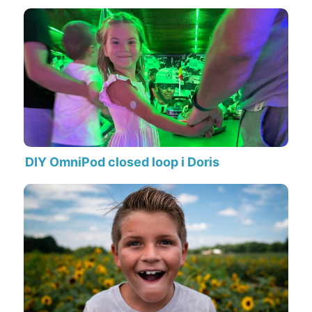
DIY OmniPod closed loop i Doris