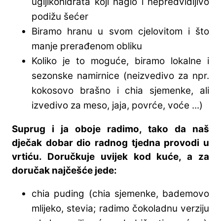
ugljikohidrata koji naglo i nepredvidljivo
podižu šećer
Biramo hranu u svom cjelovitom i što
manje prerađenom obliku
Koliko je to moguće, biramo lokalne i
sezonske namirnice (neizvedivo za npr.
kokosovo brašno i chia sjemenke, ali
izvedivo za meso, jaja, povrće, voće ...)
Suprug i ja oboje radimo, tako da naš
dječak dobar dio radnog tjedna provodi u
vrtiću. Doručkuje uvijek kod kuće, a za
doručak najčešće jede:
chia puding (chia sjemenke, bademovo
mlijeko, stevia; radimo čokoladnu verziju