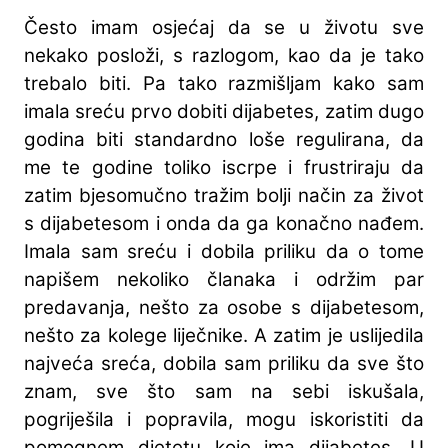
Često imam osjećaj da se u životu sve
nekako posloži, s razlogom, kao da je tako
trebalo biti. Pa tako razmišljam kako sam
imala sreću prvo dobiti dijabetes, zatim dugo
godina biti standardno loše regulirana, da
me te godine toliko iscrpe i frustriraju da
zatim bjesomučno tražim bolji način za život
s dijabetesom i onda da ga konačno nađem.
Imala sam sreću i dobila priliku da o tome
napišem nekoliko članaka i održim par
predavanja, nešto za osobe s dijabetesom,
nešto za kolege liječnike. A zatim je uslijedila
najveća sreća, dobila sam priliku da sve što
znam, sve što sam na sebi iskušala,
pogriješila i popravila, mogu iskoristiti da
pomognem djetetu koje ima dijabetes. U