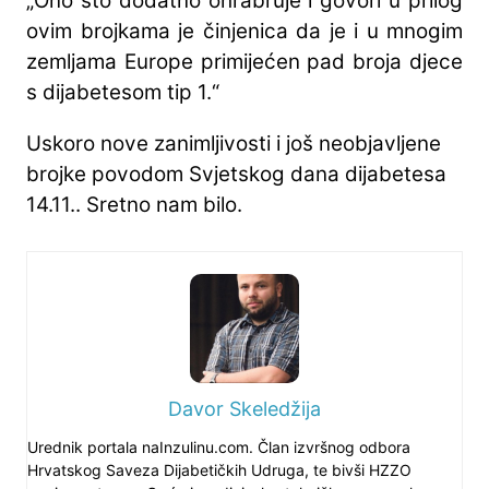
„Ono što dodatno ohrabruje i govori u prilog
ovim brojkama je činjenica da je i u mnogim
zemljama Europe primijećen pad broja djece
s dijabetesom tip 1.“
Uskoro nove zanimljivosti i još neobjavljene
brojke povodom Svjetskog dana dijabetesa
14.11.. Sretno nam bilo.
Davor Skeledžija
Urednik portala naInzulinu.com. Član izvršnog odbora
Hrvatskog Saveza Dijabetičkih Udruga, te bivši HZZO