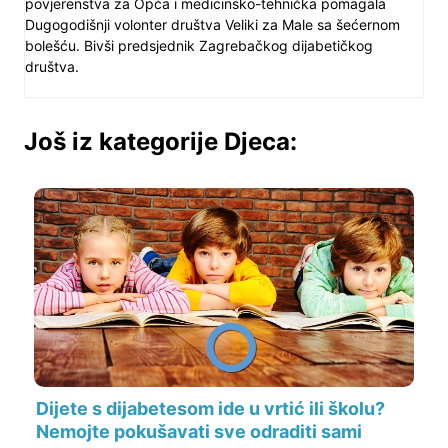
povjerenstva za Opća i medicinsko-tehnička pomagala
Dugogodišnji volonter društva Veliki za Male sa šećernom
bolešću. Bivši predsjednik Zagrebačkog dijabetičkog
društva.
Još iz kategorije Djeca:
Dijete s dijabetesom ide u vrtić ili školu?
Nemojte pokušavati sve odraditi sami