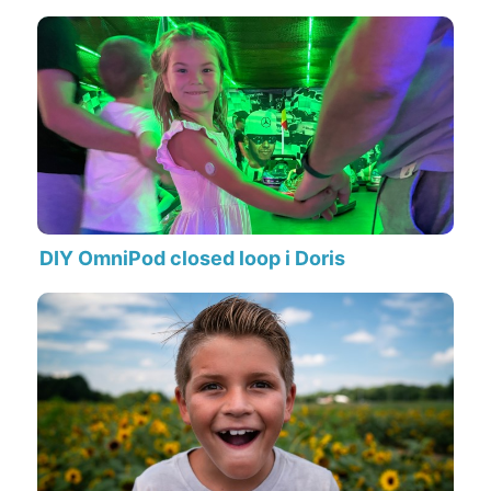
DIY OmniPod closed loop i Doris