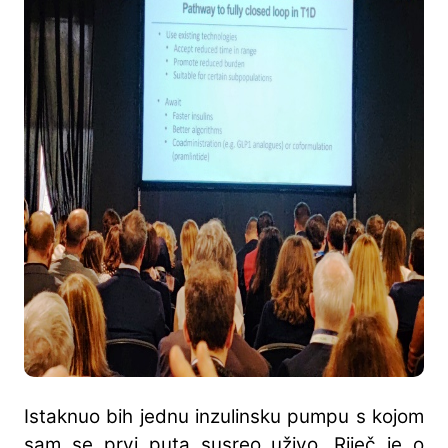
Istaknuo bih jednu inzulinsku pumpu s kojom
sam se prvi puta susreo uživo. Riječ je o