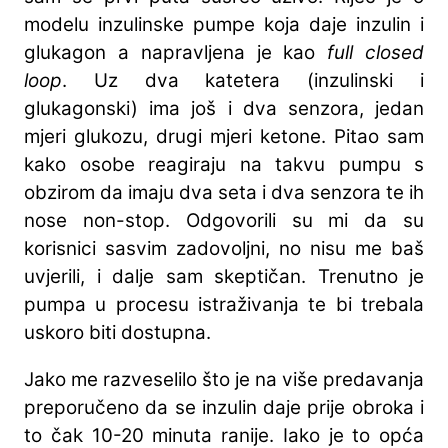
modelu inzulinske pumpe koja daje inzulin i
glukagon a napravljena je kao
full closed
loop
. Uz dva katetera (inzulinski i
glukagonski) ima još i dva senzora, jedan
mjeri glukozu, drugi mjeri ketone. Pitao sam
kako osobe reagiraju na takvu pumpu s
obzirom da imaju dva seta i dva senzora te ih
nose non-stop. Odgovorili su mi da su
korisnici sasvim zadovoljni, no nisu me baš
uvjerili, i dalje sam skeptičan. Trenutno je
pumpa u procesu istraživanja te bi trebala
uskoro biti dostupna.
Jako me razveselilo što je na više predavanja
preporučeno da se inzulin daje prije obroka i
to čak 10-20 minuta ranije. Iako je to opća