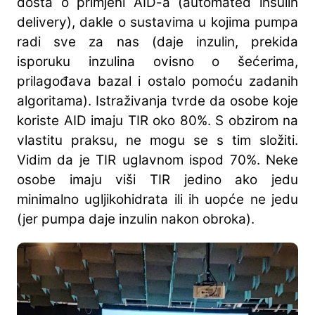
dosta o primjeni AID-a (automated insulin
delivery), dakle o sustavima u kojima pumpa
radi sve za nas (daje inzulin, prekida
isporuku inzulina ovisno o šećerima,
prilagođava bazal i ostalo pomoću zadanih
algoritama). Istraživanja tvrde da osobe koje
koriste AID imaju TIR oko 80%. S obzirom na
vlastitu praksu, ne mogu se s tim složiti.
Vidim da je TIR uglavnom ispod 70%. Neke
osobe imaju viši TIR jedino ako jedu
minimalno ugljikohidrata ili ih uopće ne jedu
(jer pumpa daje inzulin nakon obroka).