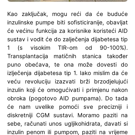
Kao zaključak, mogu reći da će buduće
inzulinske pumpe biti sofisticiranije, obavljat
će većinu funkcija za korisnike koristeći AID
sustav i vodit će do zalječenja dijabetesa tip
1 (s visokim TIR-om od 90-100%).
Transplantacija matičnih stanica također
puno obećava, te ona može dovesti do
izlječenja dijabetesa tip 1. Iako mislim da će
veću revoluciju izazvati brži brzodjelujući
inzulin koji će omogućivati i primjenu nakon
obroka (pogotovo AID pumpama). Do tada
će nam uvelike pomoći sve precizniji i
diskretniji CGM sustavi. Moramo paziti na
sebe, računati unos ugljikohidrata, davati si
inzulin penom ili pumpom, paziti na vrijeme