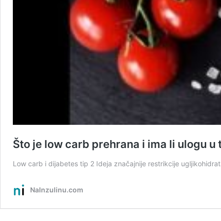
Što je low carb prehrana i ima li ulogu u 
Low carb i dijabetes tip 2 Ideja značajnije restrikcije ugljikohidra
NaInzulinu.com