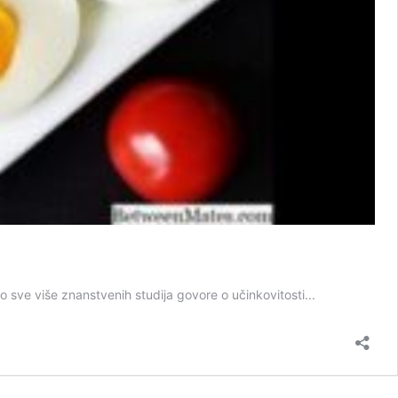
 no sve više znanstvenih studija govore o učinkovitosti...