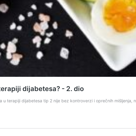
terapiji dijabetesa? - 2. dio
ta u terapiji dijabetesa tip 2 nije bez kontroverzi i oprečnih mišljenja,