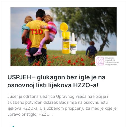
USPJEH – glukagon bez igle je na
osnovnoj listi lijekova HZZO-a!
Jučer je održana sjednica Upravnog vijeća na kojoj je i
službeno potvrđen dolazak Baqsimija na osnovnu listu
lijekova HZZO-a! U službenom priopćenju za medije koje je
upravo pristiglo, HZZO...