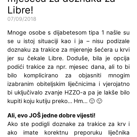
Libre!
07/09/2018
Mnoge osobe s dijabetesom tipa 1 našle su
se u istoj situaciji kao i ja – nisu podizale
doznaku za trakice za mjerenje šećera u krvi
jer su čekale Libre. Doduše, bila je opcija
podići trakice za npr. mjesec dana, ali to bi
bilo komplicirano za objasniti mnogim
izabranim obiteljskim liječnicima i vjerojatno
bi uključivalo zvanje HZZO-a pa je lakše bilo
kupiti koju kutiju preko… Hm… 🙂 🙂
Ali, evo JOŠ jedne dobre vijesti!
Ako ste podigli doznake za trakice za krv i
ako imate korektnu preporuku liječnika