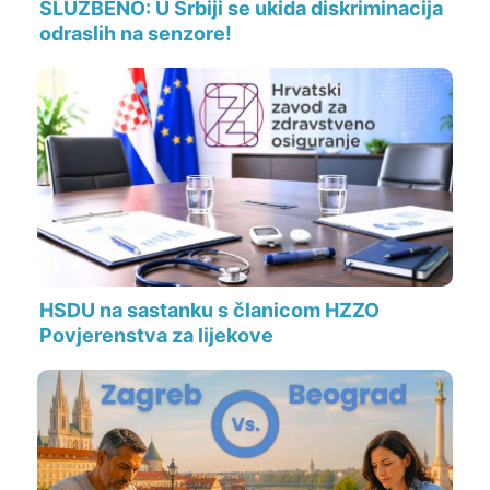
SLUŽBENO: U Srbiji se ukida diskriminacija
odraslih na senzore!
HSDU na sastanku s članicom HZZO
Povjerenstva za lijekove