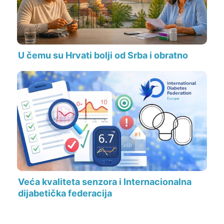
U čemu su Hrvati bolji od Srba i obratno
Veća kvaliteta senzora i Internacionalna
dijabetička federacija