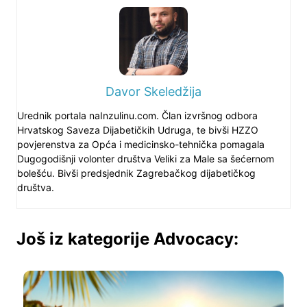
Davor Skeledžija
Urednik portala naInzulinu.com. Član izvršnog odbora
Hrvatskog Saveza Dijabetičkih Udruga, te bivši HZZO
povjerenstva za Opća i medicinsko-tehnička pomagala
Dugogodišnji volonter društva Veliki za Male sa šećernom
bolešću. Bivši predsjednik Zagrebačkog dijabetičkog
društva.
Još iz kategorije Advocacy: