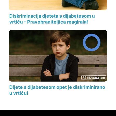
Diskriminacija djeteta s dijabetesom u
vrtiću – Pravobraniteljica reagirala!
Dijete s dijabetesom opet je diskriminirano
u vrtiću!