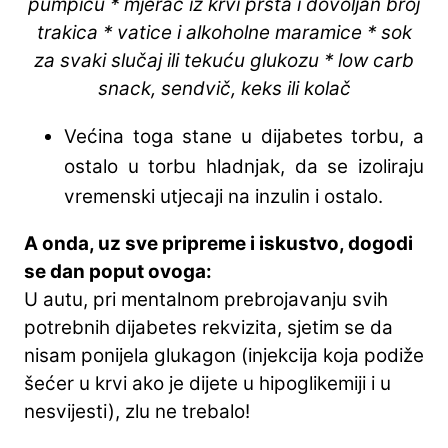
pumpicu * mjerač iz krvi prsta i dovoljan broj
trakica * vatice i alkoholne maramice * sok
za svaki slučaj ili tekuću glukozu * low carb
snack, sendvič, keks ili kolač
Većina toga stane u dijabetes torbu, a
ostalo u torbu hladnjak, da se izoliraju
vremenski utjecaji na inzulin i ostalo.
A onda, uz sve pripreme i iskustvo, dogodi
se dan poput ovoga:
U autu, pri mentalnom prebrojavanju svih
potrebnih dijabetes rekvizita, sjetim se da
nisam ponijela glukagon (injekcija koja podiže
šećer u krvi ako je dijete u hipoglikemiji i u
nesvijesti), zlu ne trebalo!