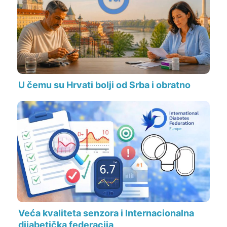
U čemu su Hrvati bolji od Srba i obratno
Veća kvaliteta senzora i Internacionalna
dijabetička federacija