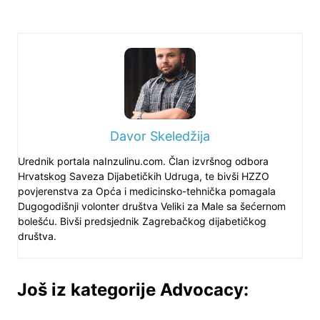
Davor Skeledžija
Urednik portala naInzulinu.com. Član izvršnog odbora
Hrvatskog Saveza Dijabetičkih Udruga, te bivši HZZO
povjerenstva za Opća i medicinsko-tehnička pomagala
Dugogodišnji volonter društva Veliki za Male sa šećernom
bolešću. Bivši predsjednik Zagrebačkog dijabetičkog
društva.
Još iz kategorije Advocacy: