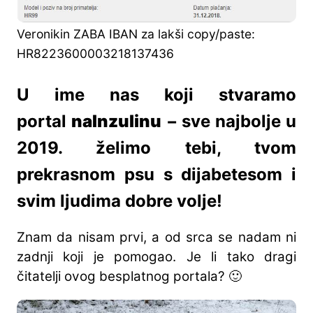
Veronikin ZABA IBAN za lakši copy/paste:
HR8223600003218137436
U ime nas koji stvaramo
portal
naInzulinu
− sve najbolje u
2019. želimo tebi, tvom
prekrasnom psu s dijabetesom i
svim ljudima dobre volje!
Znam da nisam prvi, a od srca se nadam ni
zadnji koji je pomogao. Je li tako dragi
čitatelji ovog besplatnog portala? 🙂