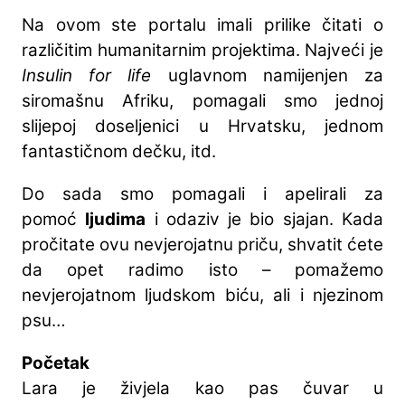
Na ovom ste portalu imali prilike čitati o
različitim humanitarnim projektima. Najveći je
Insulin for life
uglavnom namijenjen za
siromašnu Afriku, pomagali smo jednoj
slijepoj doseljenici u Hrvatsku, jednom
fantastičnom dečku, itd.
Do sada smo pomagali i apelirali za
pomoć
ljudima
i odaziv je bio sjajan. Kada
pročitate ovu nevjerojatnu priču, shvatit ćete
da opet radimo isto – pomažemo
nevjerojatnom ljudskom biću, ali i njezinom
psu…
Početak
Lara je živjela kao pas čuvar u