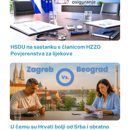
HSDU na sastanku s članicom HZZO
Povjerenstva za lijekove
U čemu su Hrvati bolji od Srba i obratno