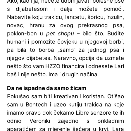
Ako, kao i ja, nećete udomljavati bolesne pse
s dijabetesom i dalje možete pomoći.
Nabavite koju trakicu, lancetu, špricu, inzulin,
novac, hranu za ovog prekrasnog psa,
poklon-bon u
pet shopu
– bilo što. Budite
humani i pomozite čovjeku u njegovoj borbi,
pa bila to borba „samo“ za jednog psa i
njegov dijabetes. Naravno, opcija da uzmete
nešto što vam HZZO financira i odnesete Lari
baš i nije nešto. Ima i drugih načina.
Da ne ispadne da samo žicam
Pokušao sam biti kreativan i koristan. Otišao
sam u Bontech i uzeo kutiju trakica na koje
imamo pravo dok čekamo Libre senzore te ih
odnio Veroniki zajedno s prikladnim
aparatićem za mjerenje šećera u krvi. Lara