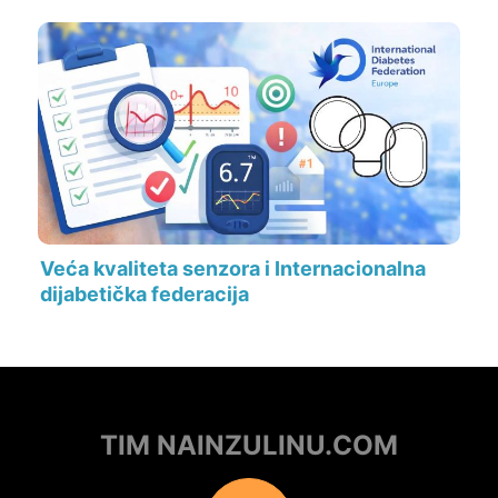
Veća kvaliteta senzora i Internacionalna
dijabetička federacija
TIM NAINZULINU.COM