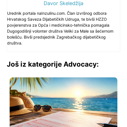
Davor Skeledžija
Urednik portala naInzulinu.com. Član izvršnog odbora
Hrvatskog Saveza Dijabetičkih Udruga, te bivši HZZO
povjerenstva za Opća i medicinsko-tehnička pomagala
Dugogodišnji volonter društva Veliki za Male sa šećernom
bolešću. Bivši predsjednik Zagrebačkog dijabetičkog
društva.
Još iz kategorije Advocacy: